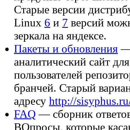
Старые версии дистриб
Linux
6
и
7
версий можн
зеркала на яндексе.
Пакеты и обновления
— 
аналитический сайт для
пользователей репозито
бранчей. Старый вариан
адресу
http://sisyphus.ru
FAQ
— сборник ответов
ВОпросы, которые каса