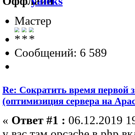
yaleks
Мастер
Сообщений: 6 589
Re: Сократить время первой з
(оптимизиция сервера на Apac
«
Ответ #1 :
06.12.2019 19
у вас там opcache в php в