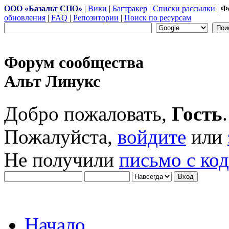
ООО «Базальт СПО»
|
Вики
|
Багтракер
|
Списки рассылки
|
Ф
обновления
|
FAQ
|
Репозитории
|
Поиск по ресурсам
Форум сообщества
Альт Линукс
Добро пожаловать,
Гость
.
Пожалуйста,
войдите
или
Не получили
письмо с ко
Начало