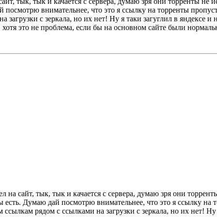
сайт, тык, тык и качается с сервера, думаю зря они торренты не
й посмотрю внимательнее, что это я ссылку на торренты пропуст
а загрузки с зеркала, но их нет! Ну я таки загуглил в яндексе и
ть, хотя это не проблема, если бы на основном сайте были нормал
л на сайт, тык, тык и качается с сервера, думаю зря они торрен
ы есть. Думаю дай посмотрю внимательнее, что это я ссылку на 
 ссылкам рядом с ссылками на загрузки с зеркала, но их нет! Ну