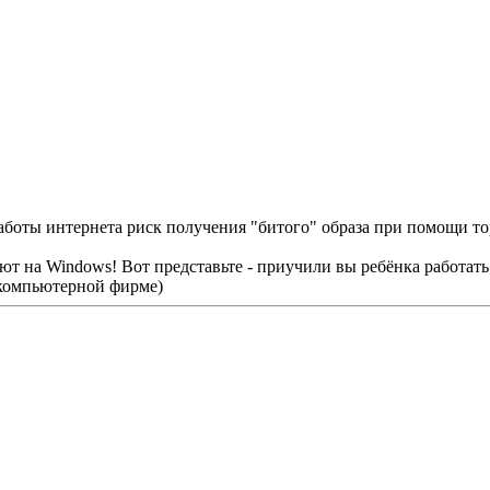
работы интернета риск получения "битого" образа при помощи т
ают на Windows! Вот представьте - приучили вы ребёнка работать 
в компьютерной фирме)