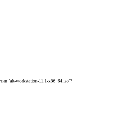
ив `alt-workstation-11.1-x86_64.iso`?