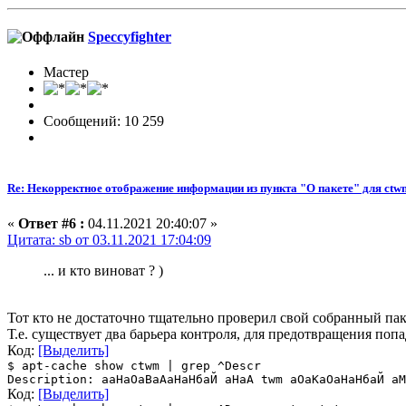
Speccyfighter
Мастер
Сообщений: 10 259
Re: Некорректное отображение информации из пункта "О пакете" для ctw
«
Ответ #6 :
04.11.2021 20:40:07 »
Цитата: sb от 03.11.2021 17:04:09
... и кто виноват ? )
Тот кто не достаточно тщательно проверил свой собранный паке
Т.е. существует два барьера контроля, для предотвращения по
Код:
[Выделить]
$ apt-cache show ctwm | grep ^Descr
Description: ааНаОаВаАаНаНбаЙ аНаА twm аОаКаОаНаНбаЙ аМ
Код:
[Выделить]