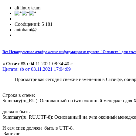
alt linux team
Сообщений: 5 181
antohami@
Re: Некорректное отображение информации из пункта "О пакете" для ctw
«
Ответ #5 :
04.11.2021 08:34:40 »
Цитата: sb от 03.11.2021 17:04:09
Просматривая сегодня свежие изменения в Сизифе, обнару
Строка в спеке:
Summary(ru_RU): Основанный на twm оконный менеджер для 
должно быть:
Summary(ru_RU.UTF-8): Основанный на twm оконный менедже
И сам спек должен быть в UTF-8.
Записан