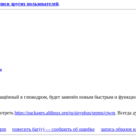
писи других пользователей
.
m
вращённый в глюкодром, будет заменён новым быстрым и функци
мотреть
https://packages.altlinux.org/ru/sisyphus/srpms/ctwm
. Всегда 
rpm
повесить баг(у) — сообщить об ошибке
запись образов 