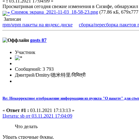
«
:
03.11.2021 17:04:09 »
Просматривая сегодня свежие изменения в Сизифе, обнаружил т
Снимок экрана_2021-11-03_18-58-23.png
(77.86 кБ, 679x777
Записан
rpm/srpm пакеты на яндекс.диске
сборка/пересборка пакетов 
gosts 87
Участник
Сообщений: 3 793
Дмитрий/Dmitry/德米特里/दिमित्री
Re: Некорректное отображение информации из пункта "О пакете" для ctw
«
Ответ #1 :
03.11.2021 17:13:13 »
Цитата: sb от 03.11.2021 17:04:09
Что делать
Убрать строчные буквы.