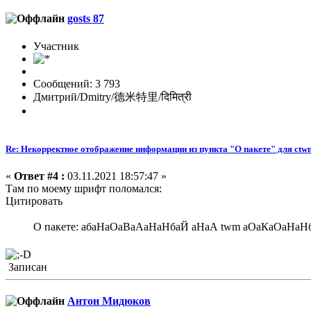
gosts 87
Участник
Сообщений: 3 793
Дмитрий/Dmitry/德米特里/दिमित्री
Re: Некорректное отображение информации из пункта "О пакете" для ctw
«
Ответ #4 :
03.11.2021 18:57:47 »
Там по моему шрифт поломался:
Цитировать
О пакете: абаНаОаВаАаНаНбаЙ аНаА twm аОаКаОаНаНб
Записан
Антон Мидюков