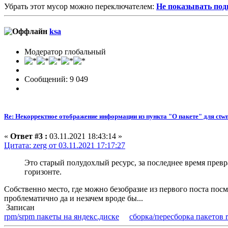
Убрать этот мусор можно переключателем:
Не показывать под
ksa
Модератор глобальный
Сообщений: 9 049
Re: Некорректное отображение информации из пункта "О пакете" для ctw
«
Ответ #3 :
03.11.2021 18:43:14 »
Цитата: zerg от 03.11.2021 17:17:27
Это старый полудохлый ресурс, за последнее время пре
горизонте.
Собственно место, где можно безобразие из первого поста пос
проблематично да и незачем вроде бы...
Записан
rpm/srpm пакеты на яндекс.диске
сборка/пересборка пакетов 