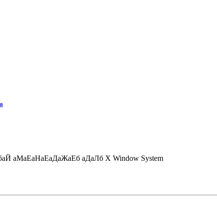
m
аЙ аМаЕаНаЕаДаЖаЕб аДаЛб X Window System