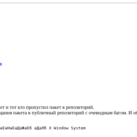
m
т и тот кто пропустил пакет в репозиторий.
падания пакета в публичный репозиторий с очевидным багом. И 
аЕаНаЕаДаЖаЕб аДаЛб X Window System