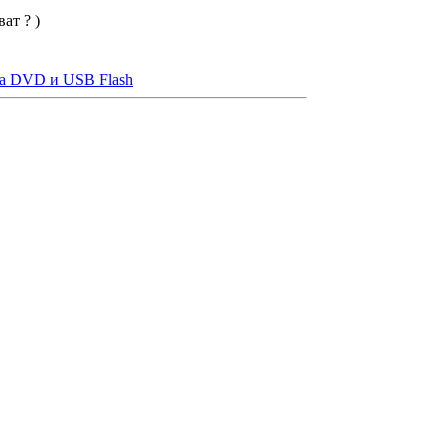
ат ? )
на DVD и USB Flash