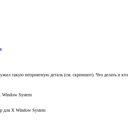
m
жил такую неприятную деталь (см. скриншот). Что делать и кто 
X Window System
р для X Window System