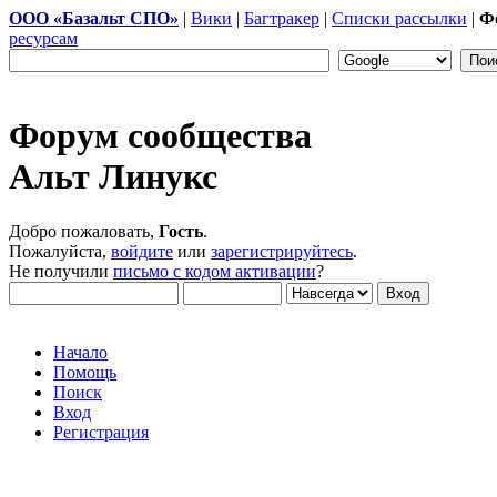
ООО «Базальт СПО»
|
Вики
|
Багтракер
|
Списки рассылки
|
Ф
ресурсам
Форум сообщества
Альт Линукс
Добро пожаловать,
Гость
.
Пожалуйста,
войдите
или
зарегистрируйтесь
.
Не получили
письмо с кодом активации
?
Начало
Помощь
Поиск
Вход
Регистрация