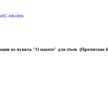
ете" для ctwm
ции из пункта "О пакете" для ctwm (Прочитано 6