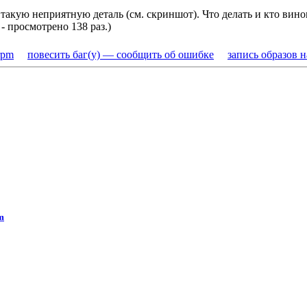
акую неприятную деталь (см. скриншот). Что делать и кто винов
 - просмотрено 138 раз.)
rpm
повесить баг(у) — сообщить об ошибке
запись образов 
m