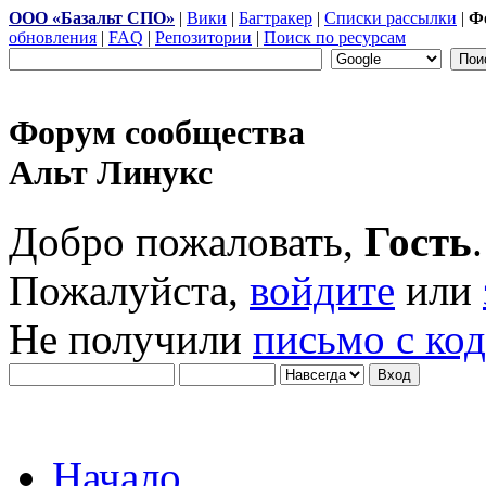
ООО «Базальт СПО»
|
Вики
|
Багтракер
|
Списки рассылки
|
Ф
обновления
|
FAQ
|
Репозитории
|
Поиск по ресурсам
Форум сообщества
Альт Линукс
Добро пожаловать,
Гость
.
Пожалуйста,
войдите
или
Не получили
письмо с ко
Начало