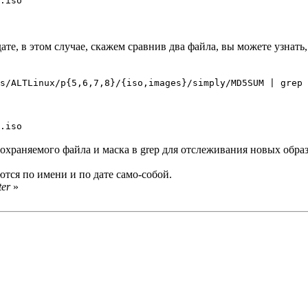
.iso
те, в этом случае, скажем сравнив два файла, вы можете узнать,
s/ALTLinux/p{5,6,7,8}/{iso,images}/simply/MD5SUM | grep 
.iso
охраняемого файла и маска в grep для отслеживания новых образо
ются по имени и по дате само-собой.
ter
»