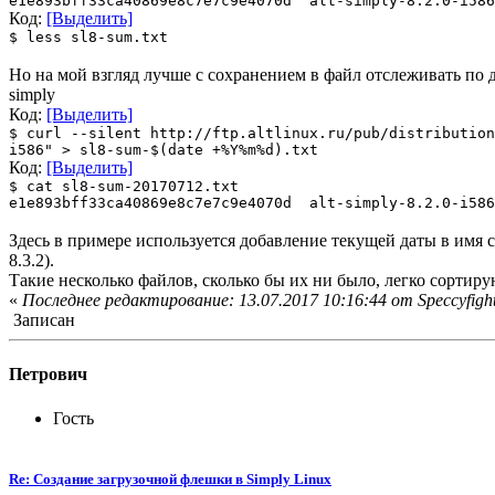
e1e893bff33ca40869e8c7e7c9e4070d alt-simply-8.2.0-i586
Код:
[Выделить]
$ less sl8-sum.txt
Но на мой взгляд лучше с сохранением в файл отслеживать по да
simply
Код:
[Выделить]
$ curl --silent http://ftp.altlinux.ru/pub/distribution
i586" > sl8-sum-$(date +%Y%m%d).txt
Код:
[Выделить]
$ cat sl8-sum-20170712.txt
e1e893bff33ca40869e8c7e7c9e4070d alt-simply-8.2.0-i586
Здесь в примере используется добавление текущей даты в имя с
8.3.2).
Такие несколько файлов, сколько бы их ни было, легко сортиру
«
Последнее редактирование: 13.07.2017 10:16:44 от Speccyfigh
Записан
Петрович
Гость
Re: Создание загрузочной флешки в Simply Linux