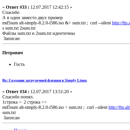
«
Ответ #33 :
12.07.2017 12:42:15 »
Спасибо
А в один заместо двух пример
md5sum alt-simply-8.2.0-i586.iso &> sum.txt ; curl --silent
http://ft
s sum.txt 2sum.txt
Файлы sum.txt и 2sum.txt идентичны
Записан
Петрович
Гость
Re: Создание загрузочной флешки в Simply Linux
«
Ответ #34 :
12.07.2017 13:51:20 »
Спасибо понял.
1строка > 2 строка >>
md5sum alt-simply-8.2.0-i586.iso > sum.txt ; curl --silent
http://ftp.
sum.txt
Записан