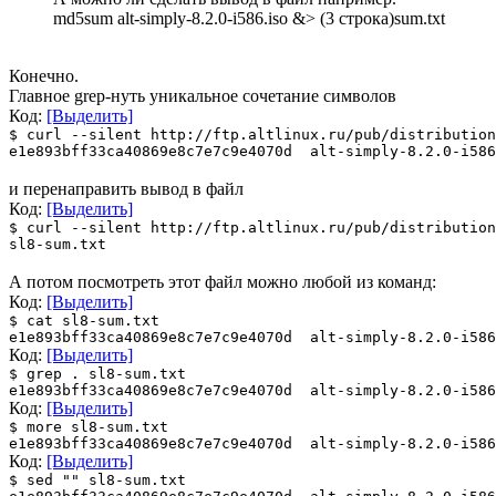
md5sum alt-simply-8.2.0-i586.iso &> (3 строка)sum.txt
Конечно.
Главное grep-нуть уникальное сочетание символов
Код:
[Выделить]
$ curl --silent http://ftp.altlinux.ru/pub/distribution
e1e893bff33ca40869e8c7e7c9e4070d alt-simply-8.2.0-i586
и перенаправить вывод в файл
Код:
[Выделить]
$ curl --silent http://ftp.altlinux.ru/pub/distribution
sl8-sum.txt
А потом посмотреть этот файл можно любой из команд:
Код:
[Выделить]
$ cat sl8-sum.txt
e1e893bff33ca40869e8c7e7c9e4070d alt-simply-8.2.0-i586
Код:
[Выделить]
$ grep . sl8-sum.txt
e1e893bff33ca40869e8c7e7c9e4070d alt-simply-8.2.0-i586
Код:
[Выделить]
$ more sl8-sum.txt
e1e893bff33ca40869e8c7e7c9e4070d alt-simply-8.2.0-i586
Код:
[Выделить]
$ sed "" sl8-sum.txt