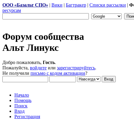
ООО «Базальт СПО»
|
Вики
|
Багтракер
|
Списки рассылки
|
Ф
ресурсам
Форум сообщества
Альт Линукс
Добро пожаловать,
Гость
.
Пожалуйста,
войдите
или
зарегистрируйтесь
.
Не получили
письмо с кодом активации
?
Начало
Помощь
Поиск
Вход
Регистрация