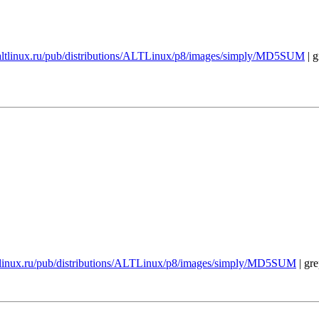
p.altlinux.ru/pub/distributions/ALTLinux/p8/images/simply/MD5SUM
| g
altlinux.ru/pub/distributions/ALTLinux/p8/images/simply/MD5SUM
| gre