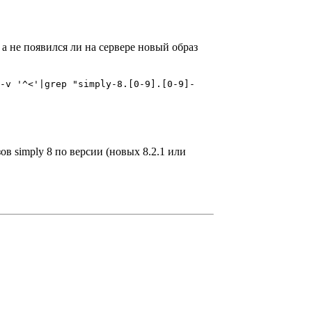
 а не появился ли на сервере новый образ
-v '^<'|grep "simply-8.[0-9].[0-9]-
в simply 8 по версии (новых 8.2.1 или