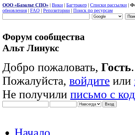
ООО «Базальт СПО»
|
Вики
|
Багтракер
|
Списки рассылки
|
Ф
обновления
|
FAQ
|
Репозитории
|
Поиск по ресурсам
Форум сообщества
Альт Линукс
Добро пожаловать,
Гость
.
Пожалуйста,
войдите
или
Не получили
письмо с ко
Начало