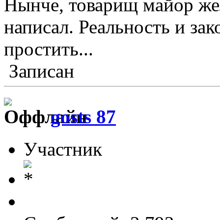
Нынче, товарищ майор жел
написал. Реальность и зак
простить...
Записан
gosts 87
Участник