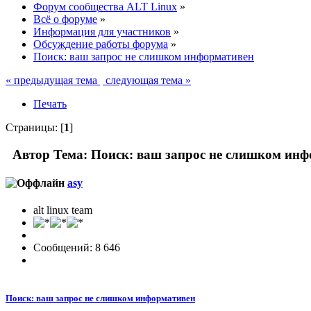
Форум сообщества ALT Linux
»
Всё о форуме
»
Информация для участников
»
Обсуждение работы форума
»
Поиск: ваш запрос не слишком информативен
« предыдущая тема
следующая тема »
Печать
Страницы: [
1
]
Автор
Тема: Поиск: ваш запрос не слишком инф
asy
alt linux team
Сообщений: 8 646
Поиск: ваш запрос не слишком информативен