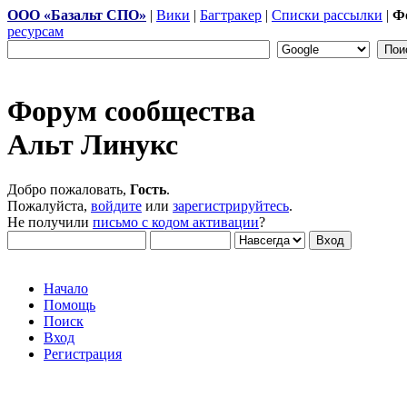
ООО «Базальт СПО»
|
Вики
|
Багтракер
|
Списки рассылки
|
Ф
ресурсам
Форум сообщества
Альт Линукс
Добро пожаловать,
Гость
.
Пожалуйста,
войдите
или
зарегистрируйтесь
.
Не получили
письмо с кодом активации
?
Начало
Помощь
Поиск
Вход
Регистрация