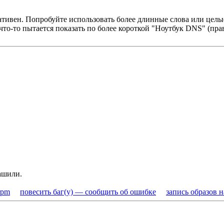
тивен. Попробуйте использовать более длинные слова или целы
о-то пытается показать по более короткой "Ноутбук DNS" (правд
ашили.
rpm
повесить баг(у) — сообщить об ошибке
запись образов 