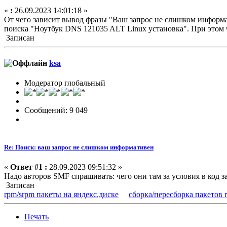
«
:
26.09.2023 14:01:18 »
От чего зависит вывод фразы "Ваш запрос не слишком информа
поиска "Ноутбук DNS 121035 ALT Linux установка". При этом чт
Записан
ksa
Модератор глобальный
Сообщений: 9 049
Re: Поиск: ваш запрос не слишком информативен
«
Ответ #1 :
28.09.2023 09:51:32 »
Надо авторов SMF спрашивать: чего они там за условия в код з
Записан
rpm/srpm пакеты на яндекс.диске
сборка/пересборка пакетов 
Печать