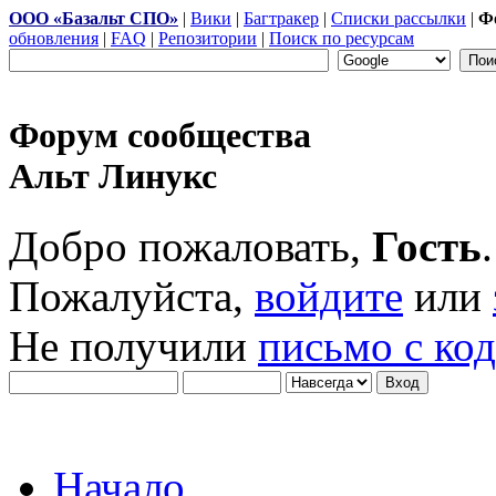
ООО «Базальт СПО»
|
Вики
|
Багтракер
|
Списки рассылки
|
Ф
обновления
|
FAQ
|
Репозитории
|
Поиск по ресурсам
Форум сообщества
Альт Линукс
Добро пожаловать,
Гость
.
Пожалуйста,
войдите
или
Не получили
письмо с ко
Начало