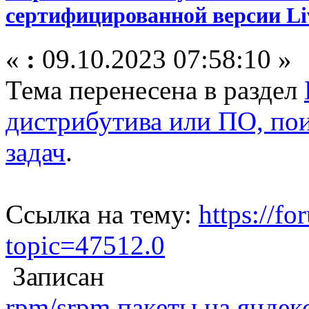
сертифицированной версии Li
«
:
09.10.2023 07:58:10 »
Тема перенесена в раздел
дистрибутива или ПО, по
задач
.
Ссылка на тему:
https://fo
topic=47512.0
Записан
rpm/srpm пакеты на яндек