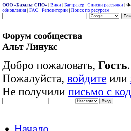
ООО «Базальт СПО»
|
Вики
|
Багтракер
|
Списки рассылки
|
Ф
обновления
|
FAQ
|
Репозитории
|
Поиск по ресурсам
Форум сообщества
Альт Линукс
Добро пожаловать,
Гость
.
Пожалуйста,
войдите
или
Не получили
письмо с ко
Начало