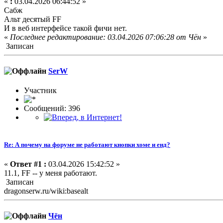
«
:
03.04.2026 06:44:52 »
Сабж
Альт десятый FF
И в веб интерфейсе такой фичи нет.
«
Последнее редактирование: 03.04.2026 07:06:28 от Чён
»
Записан
SerW
Участник
Сообщений: 396
Re: А почему на форуме не работают кнопки хоме и енд?
«
Ответ #1 :
03.04.2026 15:42:52 »
11.1, FF -- у меня работают.
Записан
dragonserw.ru/wiki:basealt
Чён