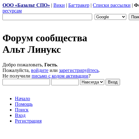
ООО «Базальт СПО»
|
Вики
|
Багтракер
|
Списки рассылки
|
Ф
ресурсам
Форум сообщества
Альт Линукс
Добро пожаловать,
Гость
.
Пожалуйста,
войдите
или
зарегистрируйтесь
.
Не получили
письмо с кодом активации
?
Начало
Помощь
Поиск
Вход
Регистрация