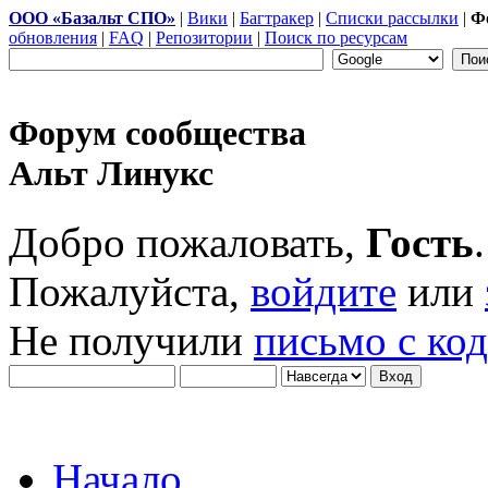
ООО «Базальт СПО»
|
Вики
|
Багтракер
|
Списки рассылки
|
Ф
обновления
|
FAQ
|
Репозитории
|
Поиск по ресурсам
Форум сообщества
Альт Линукс
Добро пожаловать,
Гость
.
Пожалуйста,
войдите
или
Не получили
письмо с ко
Начало