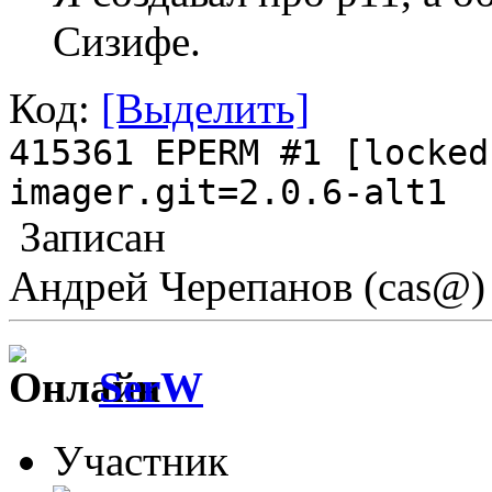
Сизифе.
Код:
[Выделить]
415361 EPERM #1 [locked
imager.git=2.0.6-alt1
Записан
Андрей Черепанов (cas@)
SerW
Участник