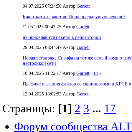
04.07.2025 07:34:50 Автор
Garrett
Как откатить пакет polkit на предыдущую версию?
11.05.2025 00:43:25 Автор
Garrett
не обновляются пакеты в репозитории
29.04.2025 08:44:47 Автор
Garrett
Новая установка Сизифа на тот же самый комп отлич
настройкой сети
10.04.2025 11:22:17 Автор
Garrett
«
1
2
»
Префикс названия файлов со скриншотами в XFCE в 
13.04.2025 18:02:53 Автор
Garrett
Страницы: [
1
]
2
3
...
17
Форум сообщества ALT