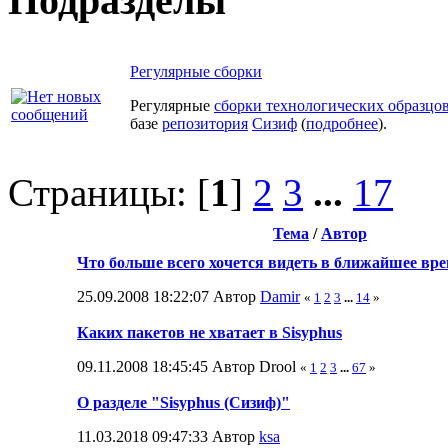
Подразделы
Регулярные сборки
Регулярные
сборки технологических образцо
базе
репозитория
Сизиф
(
подробнее
).
Страницы: [
1
]
2
3
...
17
Тема
/
Автор
Что больше всего хочется видеть в ближайшее вр
25.09.2008 18:22:07 Автор
Damir
«
1
2
3
...
14
»
Каких пакетов не хватает в Sisyphus
09.11.2008 18:45:45 Автор Drool
«
1
2
3
...
67
»
О разделе "Sisyphus (Сизиф)"
11.03.2018 09:47:33 Автор
ksa