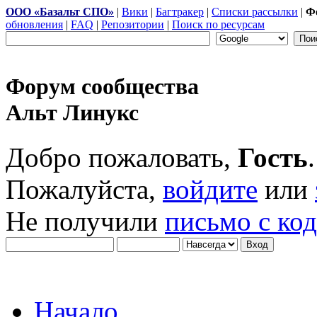
ООО «Базальт СПО»
|
Вики
|
Багтракер
|
Списки рассылки
|
Ф
обновления
|
FAQ
|
Репозитории
|
Поиск по ресурсам
Форум сообщества
Альт Линукс
Добро пожаловать,
Гость
.
Пожалуйста,
войдите
или
Не получили
письмо с ко
Начало