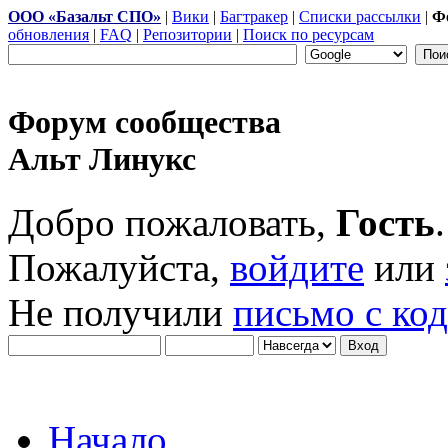
ООО «Базальт СПО»
|
Вики
|
Багтракер
|
Списки рассылки
|
Ф
обновления
|
FAQ
|
Репозитории
|
Поиск по ресурсам
Форум сообщества
Альт Линукс
Добро пожаловать,
Гость
.
Пожалуйста,
войдите
или
Не получили
письмо с ко
Начало