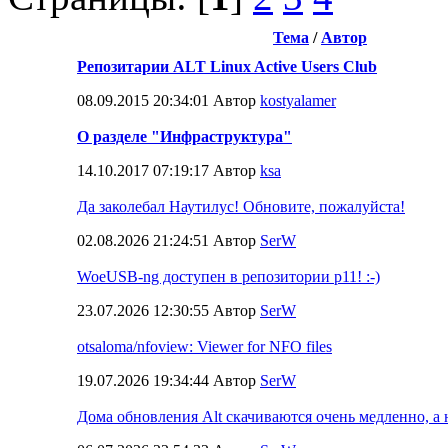
Тема
/
Автор
Репозитарии ALT Linux Active Users Club
08.09.2015 20:34:01 Автор
kostyalamer
О разделе "Инфраструктура"
14.10.2017 07:19:17 Автор
ksa
Да заколебал Наутилус! Обновите, пожалуйста!
02.08.2026 21:24:51 Автор
SerW
WoeUSB-ng доступен в репозитории p11! :-)
23.07.2026 12:30:55 Автор
SerW
otsaloma/nfoview: Viewer for NFO files
19.07.2026 19:34:44 Автор
SerW
Дома обновления Alt скачиваются очень медленно, а н