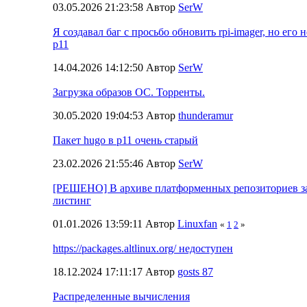
03.05.2026 21:23:58 Автор
SerW
Я создавал баг с просьбо обновить rpi-imager, но его 
p11
14.04.2026 14:12:50 Автор
SerW
Загрузка образов ОС. Торренты.
30.05.2020 19:04:53 Автор
thunderamur
Пакет hugo в p11 очень старый
23.02.2026 21:55:46 Автор
SerW
[РЕШЕНО] В архиве платформенных репозиториев з
листинг
01.01.2026 13:59:11 Автор
Linuxfan
«
1
2
»
https://packages.altlinux.org/ недоступен
18.12.2024 17:11:17 Автор
gosts 87
Распределенные вычисления