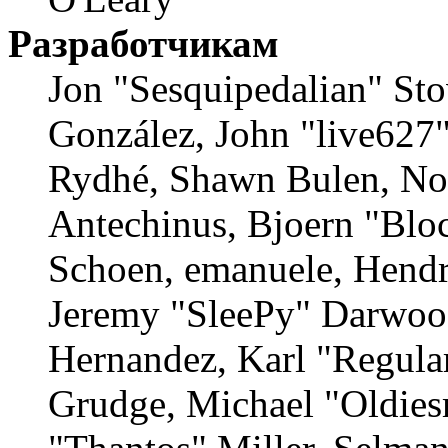
Разработчикам
Jon "Sesquipedalian" Stov
González, John "live627
Rydhé, Shawn Bulen, Nor
Antechinus, Bjoern "Bloc
Schoen, emanuele, Hendr
Jeremy "SleePy" Darwood
Hernandez, Karl "Regula
Grudge, Michael "Oldie