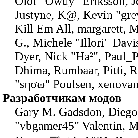
Olof "Owdy" Eriksson, J
Justyne, K@, Kevin "gre
Kill Em All, margarett, 
G., Michele "Illori" Davi
Dyer, Nick "Ha²", Paul_P
Dhima, Rumbaar, Pitti, 
"sησω" Poulsen, xenovan
Разработчикам модов
Gary M. Gadsdon, Diego
"vbgamer45" Valentin, M