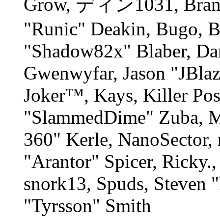
Grow, ディン1031, Branno
"Runic" Deakin, Bugo, B
"Shadow82x" Blaber, Dan
Gwenwyfar, Jason "JBlaz
Joker™, Kays, Killer Po
"SlammedDime" Zuba, M
360" Kerle, NanoSector, 
"Arantor" Spicer, Ricky
snork13, Spuds, Steven 
"Tyrsson" Smith