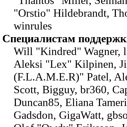
"Thantos" Miller, Selma
"Orstio" Hildebrandt, Th
winrules
Специалистам поддержк
Will "Kindred" Wagner, l
Aleksi "Lex" Kilpinen, 
(F.L.A.M.E.R)" Patel, Al
Scott, Bigguy, br360, Ca
Duncan85, Eliana Tameri
Gadsdon, GigaWatt, gbso