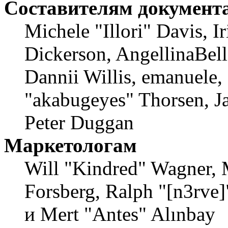
Составителям документ
Michele "Illori" Davis, 
Dickerson, AngellinaBell
Dannii Willis, emanuele,
"akabugeyes" Thorsen, Ja
Peter Duggan
Маркетологам
Will "Kindred" Wagner, 
Forsberg, Ralph "[n3rve
и Mert "Antes" Alınbay