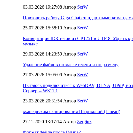
03.03.2026 19:27:08 Автор
SerW
Повторить работу Giga.Chat стандартными командами
25.07.2026 15:58:19 Автор
SerW
Конвертация ID3-тегов из CP1251 в UTF-8: Убрать кр
музыке
29.03.2026 14:23:59 Автор
SerW
Удаление файлов по маске имени и по размеру
27.03.2026 15:05:09 Автор
SerW
Пытаюсь подключиться к WebDAV, DLNA, UPnP, но н
Сервер -- WS11.1
23.03.2026 20:31:54 Автор
SerW
xsane режим сканирования Штриховой (Lineart)
27.11.2020 13:17:14 Автор
Zergiuz
Формат файла после Гимпа?