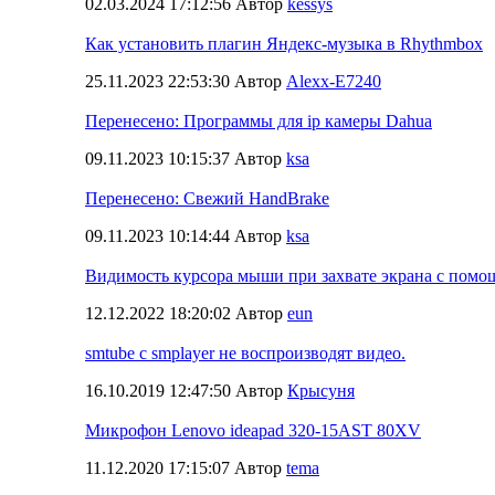
02.03.2024 17:12:56 Автор
kessys
Как установить плагин Яндекс-музыка в Rhythmbox
25.11.2023 22:53:30 Автор
Alexx-E7240
Перенесено: Программы для ip камеры Dahua
09.11.2023 10:15:37 Автор
ksa
Перенесено: Свежий HandBrake
09.11.2023 10:14:44 Автор
ksa
Видимость курсора мыши при захвате экрана с пом
12.12.2022 18:20:02 Автор
eun
smtube с smplayer не воспроизводят видео.
16.10.2019 12:47:50 Автор
Крысуня
Микрофон Lenovo ideapad 320-15AST 80XV
11.12.2020 17:15:07 Автор
tema