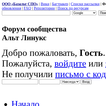
ООО «Базальт СПО»
|
Вики
|
Багтракер
|
Списки рассылки
|
Ф
обновления
|
FAQ
|
Репозитории
|
Поиск по ресурсам
Форум сообщества
Альт Линукс
Добро пожаловать,
Гость
.
Пожалуйста,
войдите
или
Не получили
письмо с ко
Начало