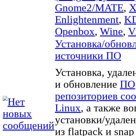
Gnome2/MATE
,
X
Enlightenment
,
K
Openbox
,
Wine
,
V
Установка/обновл
источники ПО
Установка, удале
и обновление
ПО
репозиториев со
Linux
, а также в
установки/удале
из flatpack и sna