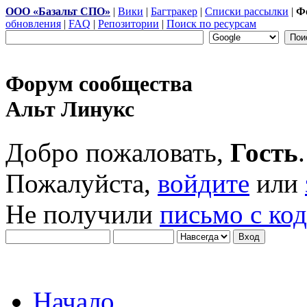
ООО «Базальт СПО»
|
Вики
|
Багтракер
|
Списки рассылки
|
Ф
обновления
|
FAQ
|
Репозитории
|
Поиск по ресурсам
Форум сообщества
Альт Линукс
Добро пожаловать,
Гость
.
Пожалуйста,
войдите
или
Не получили
письмо с ко
Начало