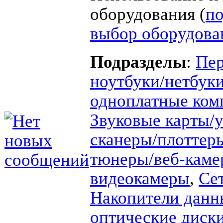
оборудования (
п
выбор оборудова
Подразделы
:
Пер
ноутбуки/нетбук
одноплатные ко
Звуковые карты/
сканеры/плотте
тюнеры/веб-каме
видеокамеры
,
Се
Накопители данн
оптические диск