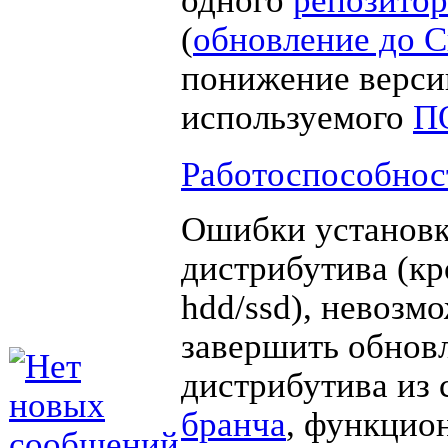
(
обновление до 
понижение верси
используемого
П
Работоспособнос
Ошибки установк
дистрибутива (кр
hdd/ssd), невозм
завершить обнов
дистрибутива из 
бранча
, функцио