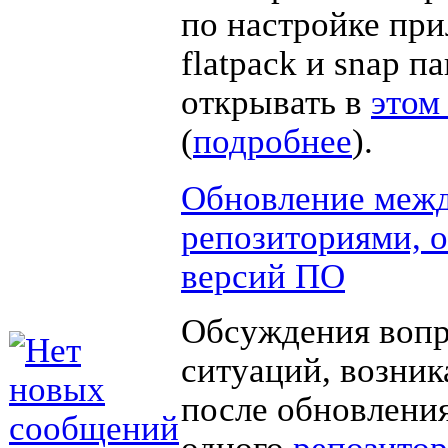
по настройке пр
flatpack и snap п
открывать в
этом
(
подробнее
).
Обновление меж
репозиториями, о
версий ПО
Обсуждения вопр
ситуаций, возни
после обновления
одного
репозито