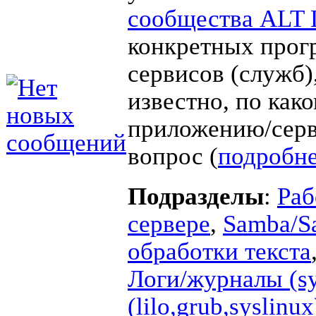
сообщества ALT 
конкретных прог
сервисов (служб),
известно, по как
приложению/серв
вопрос (
подробн
Подразделы
:
Раб
сервере
,
Samba/
обработки текста
Логи/журналы (sys
(lilo,grub,syslinux