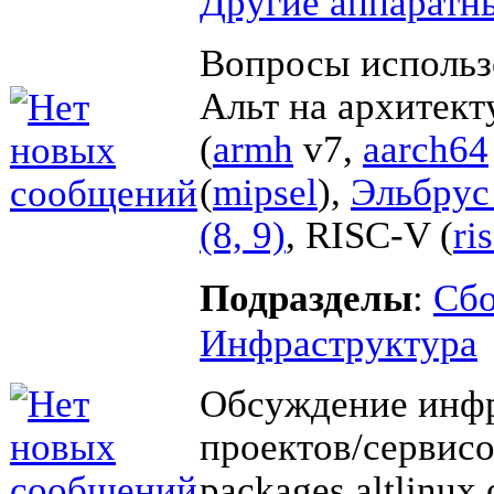
Другие аппаратн
Вопросы использ
Альт на архитек
(
armh
v7,
aarch64
(
mipsel
),
Эльбрус 
(8, 9)
, RISC-V (
ri
Подразделы
:
Cбо
Инфраструктура
Обсуждение инф
проектов/сервисо
packages.altlinux.o