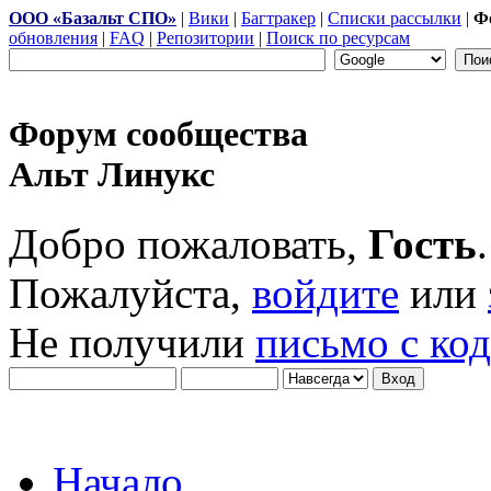
ООО «Базальт СПО»
|
Вики
|
Багтракер
|
Списки рассылки
|
Ф
обновления
|
FAQ
|
Репозитории
|
Поиск по ресурсам
Форум сообщества
Альт Линукс
Добро пожаловать,
Гость
.
Пожалуйста,
войдите
или
Не получили
письмо с ко
Начало