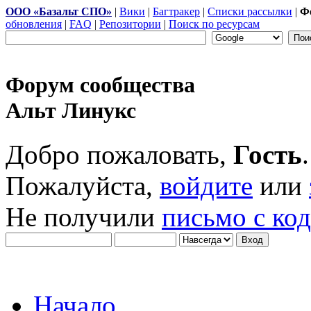
ООО «Базальт СПО»
|
Вики
|
Багтракер
|
Списки рассылки
|
Ф
обновления
|
FAQ
|
Репозитории
|
Поиск по ресурсам
Форум сообщества
Альт Линукс
Добро пожаловать,
Гость
.
Пожалуйста,
войдите
или
Не получили
письмо с ко
Начало