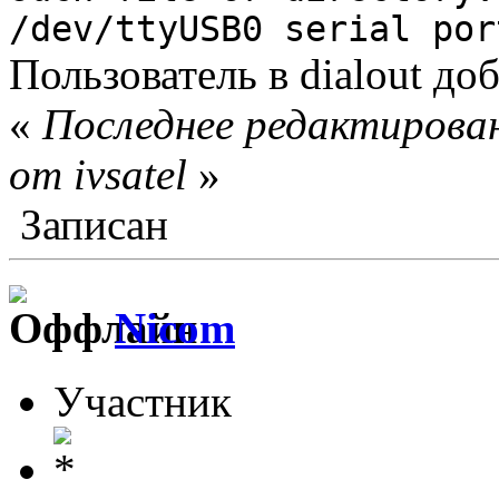
/dev/ttyUSB0 serial por
Пользователь в dialout до
«
Последнее редактирован
от ivsatel
»
Записан
Nicom
Участник