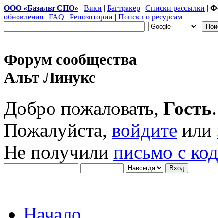
ООО «Базальт СПО»
|
Вики
|
Багтракер
|
Списки рассылки
|
Ф
обновления
|
FAQ
|
Репозитории
|
Поиск по ресурсам
Форум сообщества
Альт Линукс
Добро пожаловать,
Гость
.
Пожалуйста,
войдите
или
Не получили
письмо с ко
Начало