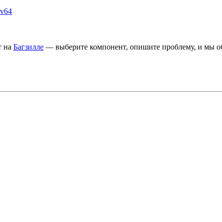
cv64
т на
Багзилле
— выберите компонент, опишите проблему, и мы об