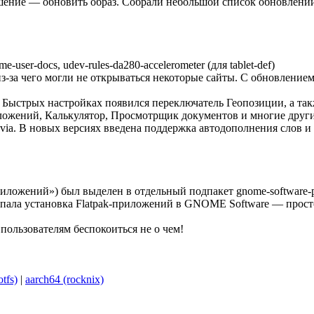
шение — обновить образ. Собрали небольшой список обновлений
me-user-docs, udev-rules-da280-accelerometer (для tablet-def)
-за чего могли не открываться некоторые сайты. С обновлением па
в Быстрых настройках появился переключатель Геопозиции, а так
ожений, Калькулятор, Просмотрщик документов и многие другие
evia. В новых версиях введена поддержка автодополнения слов и
иложений») был выделен в отдельный подпакет gnome-software-pl
ропала установка Flatpak-приложений в GNOME Software — просто
пользователям беспокоиться не о чем!
tfs)
|
aarch64 (rocknix)