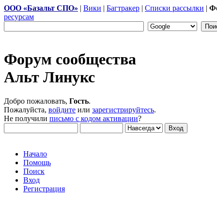
ООО «Базальт СПО»
|
Вики
|
Багтракер
|
Списки рассылки
|
Ф
ресурсам
Форум сообщества
Альт Линукс
Добро пожаловать,
Гость
.
Пожалуйста,
войдите
или
зарегистрируйтесь
.
Не получили
письмо с кодом активации
?
Начало
Помощь
Поиск
Вход
Регистрация