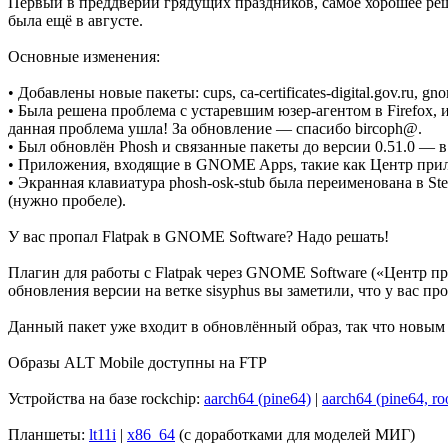
Первый в преддверии грядущих праздников, самое хорошее ре
была ещё в августе.
Основные изменения:
• Добавлены новые пакеты: cups, ca-certificates-digital.gov.ru, gno
• Была решена проблема с устаревшим юзер-агентом в Firefox, из
данная проблема ушла! За обновление — спасибо bircoph@.
• Был обновлён Phosh и связанные пакеты до версии 0.51.0 — 
• Приложения, входящие в GNOME Apps, такие как Центр прил
• Экранная клавиатура phosh-osk-stub была переименована в St
(нужно пробеле).
У вас пропал Flatpak в GNOME Software? Надо решать!
Плагин для работы с Flatpak через GNOME Software («Центр пр
обновления версии на ветке sisyphus вы заметили, что у вас п
Данный пакет уже входит в обновлённый образ, так что новым 
Образы ALT Mobile доступны на FTP
Устройства на базе rockchip:
aarch64 (pine64)
|
aarch64 (pine64, roo
Планшеты:
lt11i
|
x86_64
(с доработками для моделей МИГ)