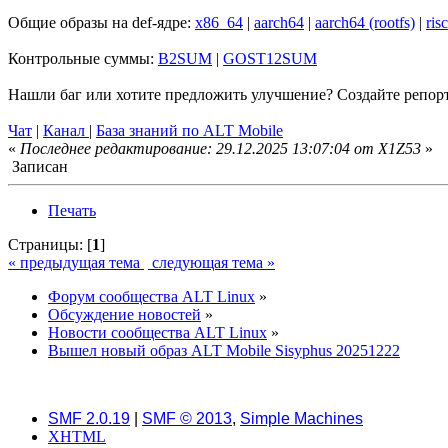
Общие образы на def-ядре:
x86_64
|
aarch64
|
aarch64 (rootfs)
|
ris
Контрольные суммы:
B2SUM
|
GOST12SUM
Нашли баг или хотите предложить улучшение? Создайте репор
Чат
|
Канал
|
База знаний по ALT Mobile
«
Последнее редактирование: 29.12.2025 13:07:04 от X1Z53
»
Записан
Печать
Страницы: [
1
]
« предыдущая тема
следующая тема »
Форум сообщества ALT Linux
»
Обсуждение новостей
»
Новости сообщества ALT Linux
»
Вышел новый образ ALT Mobile Sisyphus 20251222
SMF 2.0.19
|
SMF © 2013
,
Simple Machines
XHTML