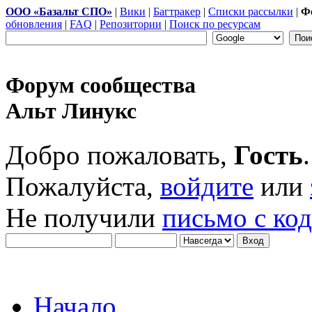
ООО «Базальт СПО»
|
Вики
|
Багтракер
|
Списки рассылки
|
Ф
обновления
|
FAQ
|
Репозитории
|
Поиск по ресурсам
Форум сообщества
Альт Линукс
Добро пожаловать,
Гость
.
Пожалуйста,
войдите
или
Не получили
письмо с ко
Начало