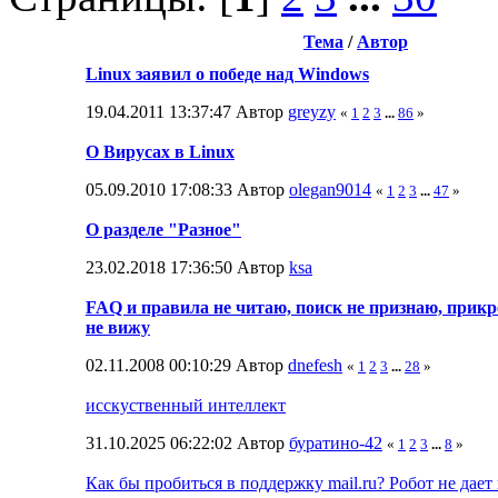
Тема
/
Автор
Linux заявил о победе над Windows
19.04.2011 13:37:47 Автор
greyzy
«
1
2
3
...
86
»
О Вирусах в Linux
05.09.2010 17:08:33 Автор
olegan9014
«
1
2
3
...
47
»
О разделе "Разное"
23.02.2018 17:36:50 Автор
ksa
FAQ и правила не читаю, поиск не признаю, прик
не вижу
02.11.2008 00:10:29 Автор
dnefesh
«
1
2
3
...
28
»
исскуственный интеллект
31.10.2025 06:22:02 Автор
буратино-42
«
1
2
3
...
8
»
Как бы пробиться в поддержку mail.ru? Робот не дает