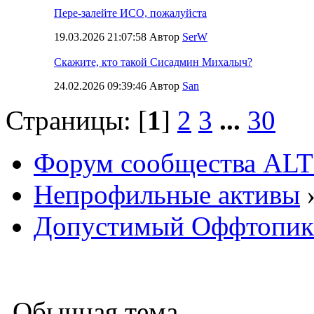
Пере-залейте ИСО, пожалуйста
19.03.2026 21:07:58 Автор
SerW
Скажите, кто такой Сисадмин Михалыч?
24.02.2026 09:39:46 Автор
San
Страницы: [
1
]
2
3
...
30
Форум сообщества ALT
Непрофильные активы
Допустимый Оффтопик
Обычная тема