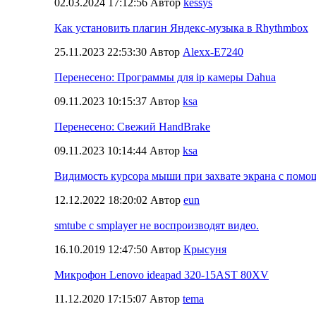
02.03.2024 17:12:56 Автор
kessys
Как установить плагин Яндекс-музыка в Rhythmbox
25.11.2023 22:53:30 Автор
Alexx-E7240
Перенесено: Программы для ip камеры Dahua
09.11.2023 10:15:37 Автор
ksa
Перенесено: Свежий HandBrake
09.11.2023 10:14:44 Автор
ksa
Видимость курсора мыши при захвате экрана с пом
12.12.2022 18:20:02 Автор
eun
smtube с smplayer не воспроизводят видео.
16.10.2019 12:47:50 Автор
Крысуня
Микрофон Lenovo ideapad 320-15AST 80XV
11.12.2020 17:15:07 Автор
tema