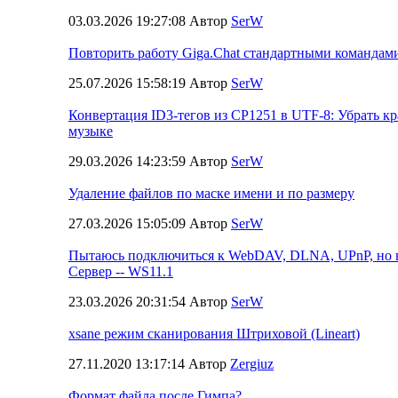
03.03.2026 19:27:08 Автор
SerW
Повторить работу Giga.Chat стандартными командами
25.07.2026 15:58:19 Автор
SerW
Конвертация ID3-тегов из CP1251 в UTF-8: Убрать кр
музыке
29.03.2026 14:23:59 Автор
SerW
Удаление файлов по маске имени и по размеру
27.03.2026 15:05:09 Автор
SerW
Пытаюсь подключиться к WebDAV, DLNA, UPnP, но н
Сервер -- WS11.1
23.03.2026 20:31:54 Автор
SerW
xsane режим сканирования Штриховой (Lineart)
27.11.2020 13:17:14 Автор
Zergiuz
Формат файла после Гимпа?