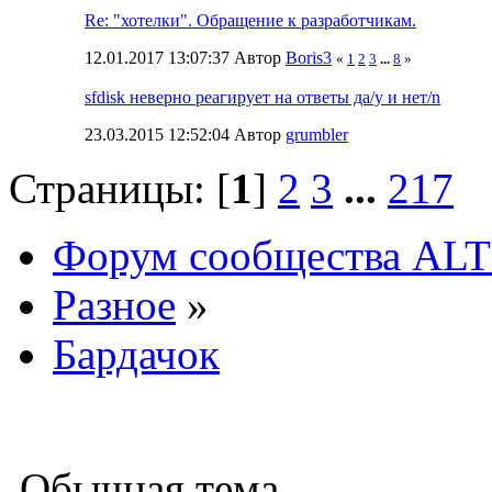
Re: "хотелки". Обращение к разработчикам.
12.01.2017 13:07:37 Автор
Boris3
«
1
2
3
...
8
»
sfdisk неверно реагирует на ответы да/y и нет/n
23.03.2015 12:52:04 Автор
grumbler
Страницы: [
1
]
2
3
...
217
Форум сообщества ALT
Разное
»
Бардачок
Обычная тема