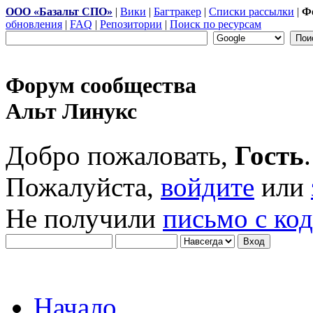
ООО «Базальт СПО»
|
Вики
|
Багтракер
|
Списки рассылки
|
Ф
обновления
|
FAQ
|
Репозитории
|
Поиск по ресурсам
Форум сообщества
Альт Линукс
Добро пожаловать,
Гость
.
Пожалуйста,
войдите
или
Не получили
письмо с ко
Начало