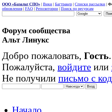
ООО «Базальт СПО»
|
Вики
|
Багтракер
|
Списки рассылки
|
Ф
обновления
|
FAQ
|
Репозитории
|
Поиск по ресурсам
Форум сообщества
Альт Линукс
Добро пожаловать,
Гость
.
Пожалуйста,
войдите
или
Не получили
письмо с ко
Начало