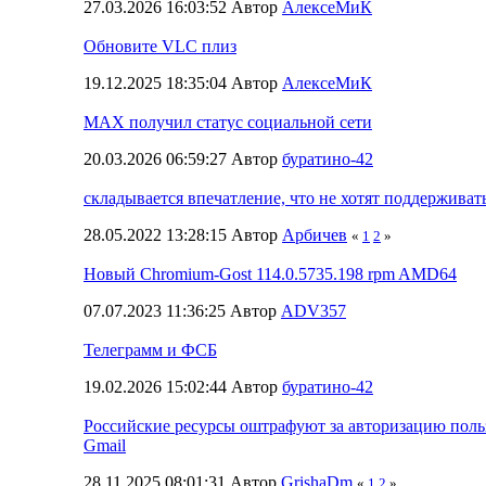
27.03.2026 16:03:52 Автор
АлексеМиК
Обновите VLC плиз
19.12.2025 18:35:04 Автор
АлексеМиК
МАХ получил статус социальной сети
20.03.2026 06:59:27 Автор
буратино-42
складывается впечатление, что не хотят поддерживат
28.05.2022 13:28:15 Автор
Арбичев
«
1
2
»
Новый Chromium-Gost 114.0.5735.198 rpm AMD64
07.07.2023 11:36:25 Автор
ADV357
Телеграмм и ФСБ
19.02.2026 15:02:44 Автор
буратино-42
Российские ресурсы оштрафуют за авторизацию польз
Gmail
28.11.2025 08:01:31 Автор
GrishaDm
«
1
2
»