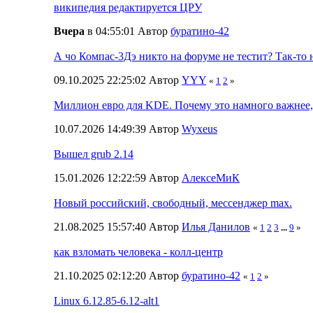
википедия редактируется ЦРУ
Вчера
в 04:55:01 Автор
буратино-42
А чо Компас-3Дэ никто на форуме не тестит? Так-то 
09.10.2025 22:25:02 Автор
YYY
«
1
2
»
Миллион евро для KDE. Почему это намного важнее,
10.07.2026 14:49:39 Автор
Wyxeus
Вышел grub 2.14
15.01.2026 12:22:59 Автор
АлексеМиК
Новый российский, свободный, мессенджер max.
21.08.2025 15:57:40 Автор
Илья Данилов
«
1
2
3
...
9
»
как взломать человека - колл-центр
21.10.2025 02:12:20 Автор
буратино-42
«
1
2
»
Linux 6.12.85-6.12-alt1