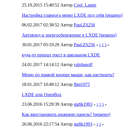
25.10.2015 15:40:52 Автор
Cool_Lamer
Настройка главного меню LXDE под себя [решено]
06.02.2017 02:38:52 Автор
Paul.ZS256
Автовход и энергосбережение в LXDE [решено]
30.01.2017 05:19:29 Автор
Paul.ZS256
«
1
2
3
»
куда-то пропал текст в школьном LXDE
24.01.2017 14:14:12 Автор
valobasoff
Меню по правой кнопке мыши, как настроить?
18.01.2017 10:49:12 Автор
flint1975
LXDE или OpenBox
23.06.2016 15:29:39 Автор
stafik1993
«
1
2
3
»
Как ввостановить нижнюю панель? [решено]
26.06.2016 22:17:54 Автор
stafik1993
«
1
2
»