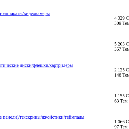
тоаппараты/видеокамеры
4 329 
309 Те
5 203 
357 Те
птические диски/флешки/картридеры
2 125 
148 Те
1 155 
63 Тем
 панели)/тачскрины/джойстики/геймпады
1 066 
97 Тем