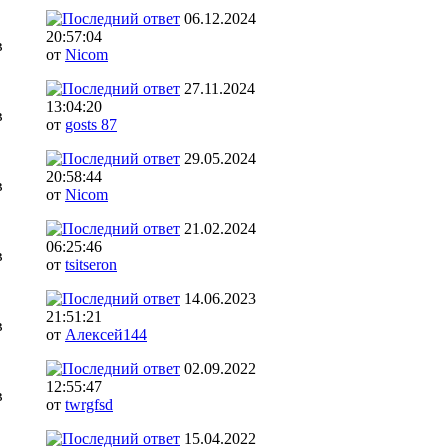
06.12.2024
20:57:04
в
от
Nicom
27.11.2024
13:04:20
в
от
gosts 87
29.05.2024
20:58:44
в
от
Nicom
21.02.2024
06:25:46
в
от
tsitseron
14.06.2023
21:51:21
в
от
Алексей144
02.09.2022
12:55:47
в
от
twrgfsd
15.04.2022