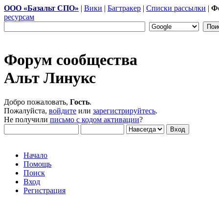
ООО «Базальт СПО»
|
Вики
|
Багтракер
|
Списки рассылки
|
Ф
ресурсам
Форум сообщества
Альт Линукс
Добро пожаловать,
Гость
.
Пожалуйста,
войдите
или
зарегистрируйтесь
.
Не получили
письмо с кодом активации
?
Начало
Помощь
Поиск
Вход
Регистрация