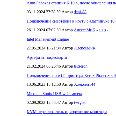
Альт Рабочая станция К 10.4, после обновления п
03.11.2024 23:28:39 Автор
denis88
Подключение смартфона к ноуту с альтлинукс 10.
26.11.2024 07:02:30 Автор
АлексеМиК
«
1
2
3
»
Intel Management Engine
27.05.2024 16:21:34 Автор
АлексеМиК
Артефачит видеокарта
21.02.2024 06:25:46 Автор
tsitseron
Подключение по wi-fi принтера Xerox Phaser 3020
13.06.2023 15:12:50 Автор
Алексей144
Microdia Sonix USB web camera
02.09.2022 12:55:47 Автор
twrgfsd
KVM переключатель и разрешение монитора