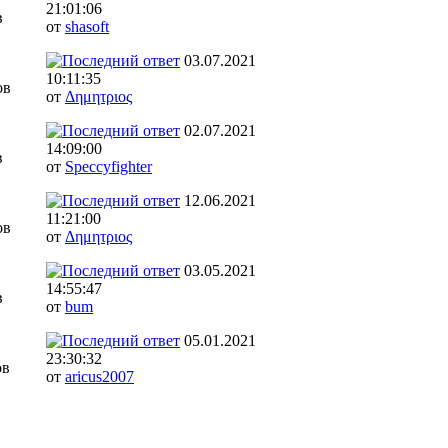
21:01:06
в
от
shasoft
03.07.2021
10:11:35
ов
от
Δημητριος
02.07.2021
14:09:00
в
от
Speccyfighter
12.06.2021
11:21:00
ов
от
Δημητριος
03.05.2021
14:55:47
в
от
bum
05.01.2021
23:30:32
ов
от
aricus2007