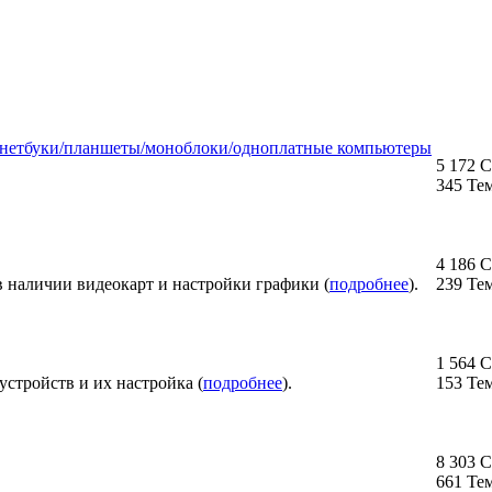
/нетбуки/планшеты/моноблоки/одноплатные компьютеры
5 172 
345 Те
4 186 
наличии видеокарт и настройки графики (
подробнее
).
239 Те
1 564 
стройств и их настройка (
подробнее
).
153 Те
8 303 
661 Те