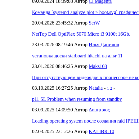
09.09.2024 18:39:08 Автор
Cl.Magenta
Команда `systemd-analyze plot > boot.svg` графич
20.04.2026 23:45:32 Автор
SerW
NetTop Dell OptiPlex 5070 Micro i3 9100t 16Gb.
23.03.2026 08:19:46 Автор
Илья Данилов
установка доски starboard hitachi на альт 11
23.01.2026 08:46:25 Автор
Maks103
При отсутствующем видеоядре в процессоре не к
03.10.2025 16:27:25 Автор
Natalia
«
1
2
»
p11 SL Problem when resuming from standby
03.09.2025 14:09:50 Автор
Δημητριος
Loading operating system после создания raid [Р
02.03.2025 22:12:26 Автор
KALIBR-10