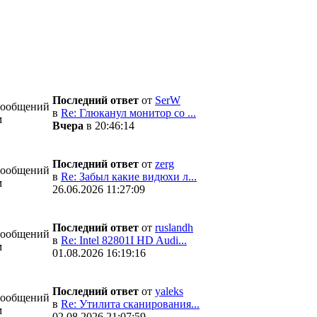
Последний ответ
от
SerW
Сообщений
в
Re: Глюканул монитор со ...
м
Вчера
в 20:46:14
Последний ответ
от
zerg
Сообщений
в
Re: Забыл какие видюхи л...
м
26.06.2026 11:27:09
Последний ответ
от
ruslandh
Сообщений
в
Re: Intel 82801I HD Audi...
м
01.08.2026 16:19:16
Последний ответ
от
yaleks
Сообщений
в
Re: Утилита сканирования...
м
02.08.2026 21:07:59