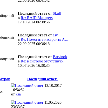
22.06.2026 08:41:42
Последний ответ
от
Skull
общений
в
Re: RAID Managers
17.10.2024 06:38:56
Последний ответ
от
asy
общений
в
Re: Помогите настроить A...
22.09.2025 00:36:18
Последний ответ
от
Barvinok
общений
в
Re: в системе отсутствую...
10.07.2026 16:38:35
отров
Последний ответ
13.10.2017
16:54:52
ов
от
ksa
11.05.2026
23:33:37