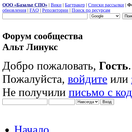
ООО «Базальт СПО»
|
Вики
|
Багтракер
|
Списки рассылки
|
Ф
обновления
|
FAQ
|
Репозитории
|
Поиск по ресурсам
Форум сообщества
Альт Линукс
Добро пожаловать,
Гость
.
Пожалуйста,
войдите
или
Не получили
письмо с ко
Начало