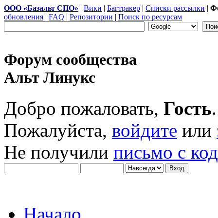
ООО «Базальт СПО»
|
Вики
|
Багтракер
|
Списки рассылки
|
Ф
обновления
|
FAQ
|
Репозитории
|
Поиск по ресурсам
Форум сообщества
Альт Линукс
Добро пожаловать,
Гость
.
Пожалуйста,
войдите
или
Не получили
письмо с ко
Начало