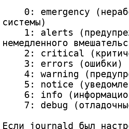
0: emergency (нерабо
системы)
1: alerts (предупреж
немедленного вмешательс
2: critical (критиче
3: errors (ошибки)
4: warning (предупре
5: notice (уведомле
6: info (информацион
7: debug (отладочные
Если journald был настр