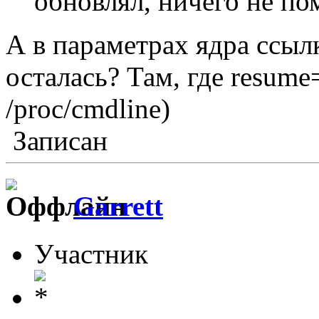
обновлял, ничего не пом
А в параметрах ядра ссыл
осталась? Там, где resume=
/proc/cmdline)
Записан
Garrett
Участник