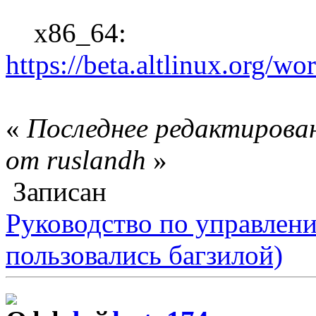
x86_64:
https://beta.altlinux.org/wo
«
Последнее редактирован
от ruslandh
»
Записан
Руководство по управлен
пользовались багзилой)