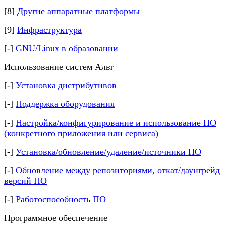
[8]
Другие аппаратные платформы
[9]
Инфраструктура
[-]
GNU/Linux в образовании
Использование систем Альт
[-]
Установка дистрибутивов
[-]
Поддержка оборудования
[-]
Настройка/конфигурирование и использование ПО
(конкретного приложения или сервиса)
[-]
Установка/обновление/удаление/источники ПО
[-]
Обновление между репозиториями, откат/даунгрейд
версий ПО
[-]
Работоспособность ПО
Программное обеспечение