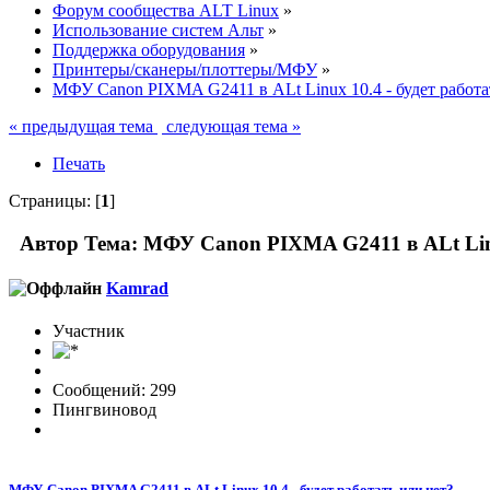
Форум сообщества ALT Linux
»
Использование систем Альт
»
Поддержка оборудования
»
Принтеры/сканеры/плоттеры/МФУ
»
МФУ Canon PIXMA G2411 в ALt Linux 10.4 - будет работа
« предыдущая тема
следующая тема »
Печать
Страницы: [
1
]
Автор
Тема: МФУ Canon PIXMA G2411 в ALt Linux
Kamrad
Участник
Сообщений: 299
Пингвиновод
МФУ Canon PIXMA G2411 в ALt Linux 10.4 - будет работать или нет?