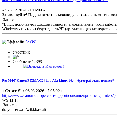
«
:
25.12.2024 21:16:04 »
Здравствуйте! Подскажите (возможно, у кого-то есть опыт - м
Записан
"Linux используют ...э....энтузиасты, а нормальные люди работ
Windows - и что он будет делать?!" (аргументация менеджера 
SerW
Участник
Сообщений: 399
Re: МФУ Canon PIXMA G2411 в ALt Linux 10.4 - будет работать или нет?
«
Ответ #1 :
06.03.2026 17:05:02 »
https://www.canon-europe.com/support/consumer/products/printers
WS 11.1?
Записан
dragonserw.ru/wiki:basealt