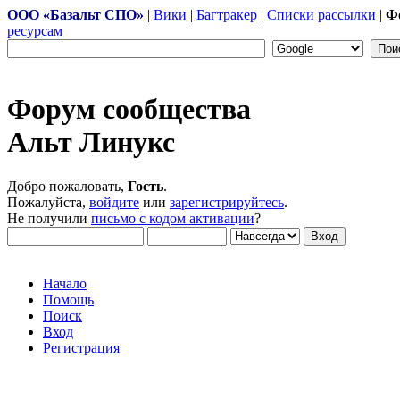
ООО «Базальт СПО»
|
Вики
|
Багтракер
|
Списки рассылки
|
Ф
ресурсам
Форум сообщества
Альт Линукс
Добро пожаловать,
Гость
.
Пожалуйста,
войдите
или
зарегистрируйтесь
.
Не получили
письмо с кодом активации
?
Начало
Помощь
Поиск
Вход
Регистрация