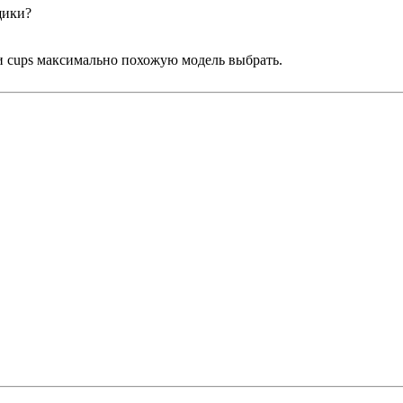
щики?
ии cups максимально похожую модель выбрать.