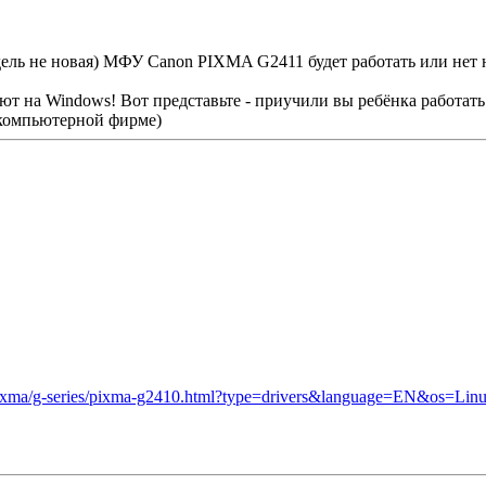
одель не новая) МФУ Canon PIXMA G2411 будет работать или нет 
ают на Windows! Вот представьте - приучили вы ребёнка работать 
в компьютерной фирме)
/pixma/g-series/pixma-g2410.html?type=drivers&language=EN&os=Lin