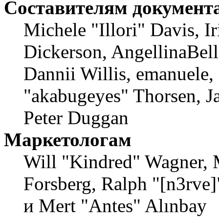
Составителям документ
Michele "Illori" Davis, 
Dickerson, AngellinaBell
Dannii Willis, emanuele,
"akabugeyes" Thorsen, Ja
Peter Duggan
Маркетологам
Will "Kindred" Wagner, 
Forsberg, Ralph "[n3rve
и Mert "Antes" Alınbay