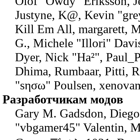
Olof "Owdy" Eriksson, J
Justyne, K@, Kevin "gre
Kill Em All, margarett, 
G., Michele "Illori" Davi
Dyer, Nick "Ha²", Paul_P
Dhima, Rumbaar, Pitti, 
"sησω" Poulsen, xenovan
Разработчикам модов
Gary M. Gadsdon, Diego
"vbgamer45" Valentin, M