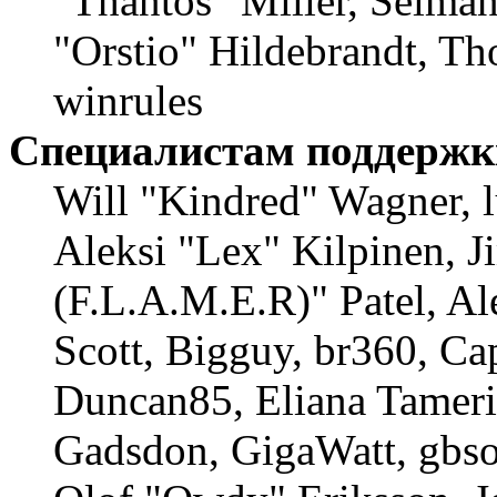
"Thantos" Miller, Selma
"Orstio" Hildebrandt, Th
winrules
Специалистам поддержк
Will "Kindred" Wagner, l
Aleksi "Lex" Kilpinen, 
(F.L.A.M.E.R)" Patel, Al
Scott, Bigguy, br360, Ca
Duncan85, Eliana Tameri
Gadsdon, GigaWatt, gbso