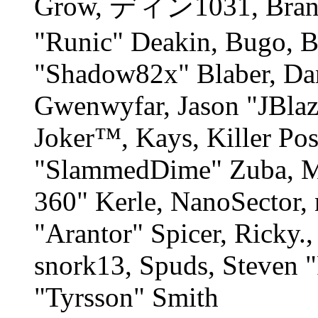
Grow, ディン1031, Branno
"Runic" Deakin, Bugo, B
"Shadow82x" Blaber, Dan
Gwenwyfar, Jason "JBlaz
Joker™, Kays, Killer Po
"SlammedDime" Zuba, M
360" Kerle, NanoSector, 
"Arantor" Spicer, Ricky
snork13, Spuds, Steven 
"Tyrsson" Smith