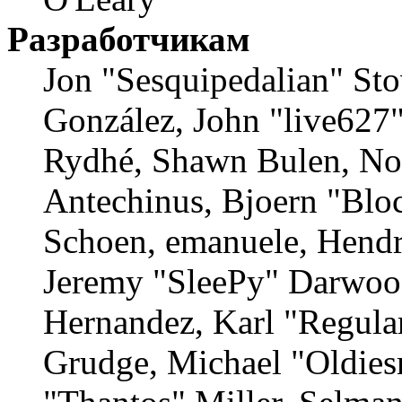
Разработчикам
Jon "Sesquipedalian" Stov
González, John "live627
Rydhé, Shawn Bulen, Nor
Antechinus, Bjoern "Bloc
Schoen, emanuele, Hendr
Jeremy "SleePy" Darwood
Hernandez, Karl "Regula
Grudge, Michael "Oldie