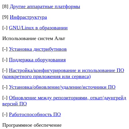
[8]
Другие аппаратные платформы
[9]
Инфраструктура
[-]
GNU/Linux в образовании
Использование систем Альт
[-]
Установка дистрибутивов
[-]
Поддержка оборудования
[-]
Настройка/конфигурирование и использование ПО
(конкретного приложения или сервиса)
[-]
Установка/обновление/удаление/источники ПО
[-]
Обновление между репозиториями, откат/даунгрейд
версий ПО
[-]
Работоспособность ПО
Программное обеспечение