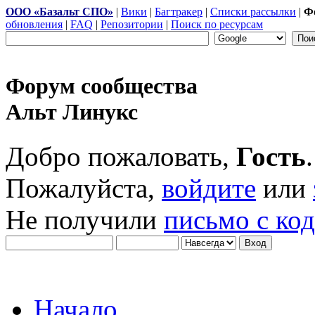
ООО «Базальт СПО»
|
Вики
|
Багтракер
|
Списки рассылки
|
Ф
обновления
|
FAQ
|
Репозитории
|
Поиск по ресурсам
Форум сообщества
Альт Линукс
Добро пожаловать,
Гость
.
Пожалуйста,
войдите
или
Не получили
письмо с ко
Начало