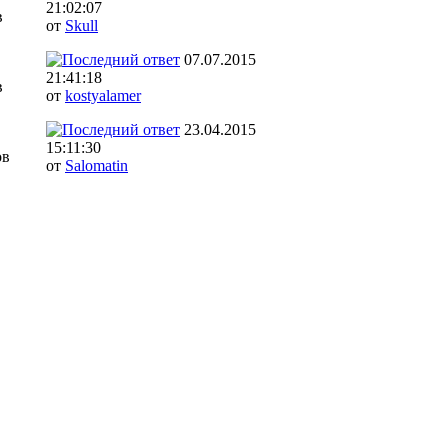
21:02:07
в
от
Skull
07.07.2015
21:41:18
в
от
kostyalamer
23.04.2015
15:11:30
ов
от
Salomatin