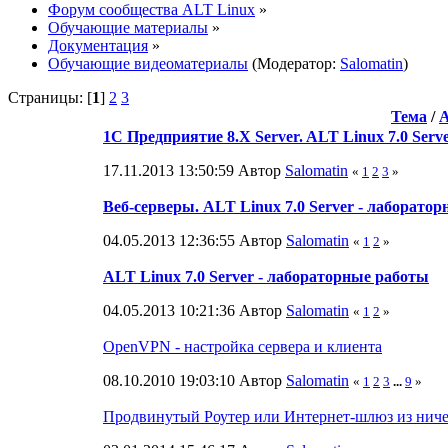
Форум сообщества ALT Linux
»
Обучающие материалы
»
Документация
»
Обучающие видеоматериалы
(Модератор:
Salomatin
)
Страницы: [
1
]
2
3
Тема
/
1C Предприятие 8.X Server. ALT Linux 7.0 Serv
17.11.2013 13:50:59 Автор
Salomatin
«
1
2
3
»
Веб-серверы. ALT Linux 7.0 Server - лаборато
04.05.2013 12:36:55 Автор
Salomatin
«
1
2
»
ALT Linux 7.0 Server - лабораторные работы
04.05.2013 10:21:36 Автор
Salomatin
«
1
2
»
OpenVPN - настройка сервера и клиента
08.10.2010 19:03:10 Автор
Salomatin
«
1
2
3
...
9
»
Продвинутый Роутер или Интернет-шлюз из нич