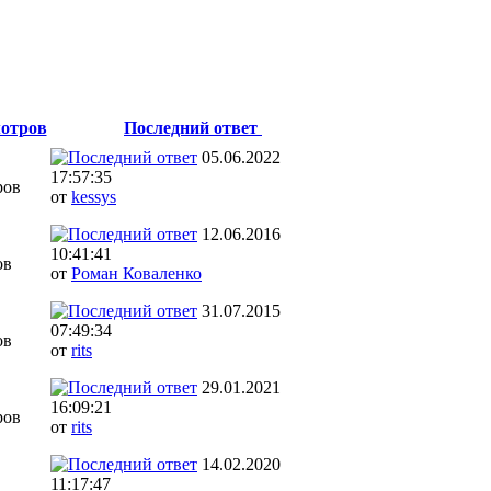
отров
Последний ответ
05.06.2022
17:57:35
ров
от
kessys
12.06.2016
10:41:41
ов
от
Роман Коваленко
31.07.2015
07:49:34
ов
от
rits
29.01.2021
16:09:21
ров
от
rits
14.02.2020
11:17:47