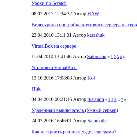
Уроки по Scratch
08.07.2017 12:34:32 Автор
HAW
Видеоурок о настройке почтового сервера на серв
23.04.2010 13:11:31 Автор
karashuk
VirtualBox на сервере
11.04.2010 13:41:46 Автор
Salomatin
«
1
2
3
4
»
Установка VirtualBox.
13.10.2016 17:08:08 Автор
Koi
ITalc
04.04.2010 00:21:16 Автор
ruslandh
«
1
2
3
...
7
»
Удаленный выключатель (Умный сервер)
24.03.2016 16:46:01 Автор
Salomatin
Как настроить реплику м-ду серверами?