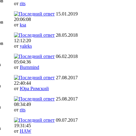
ов
от
rits
15.01.2019
20:06:08
ов
от
ksa
28.05.2018
12:12:20
ов
от
yaleks
06.02.2018
05:04:36
в
от
Burnmind
27.08.2017
22:40:44
в
от
Юра Римский
25.08.2017
08:34:49
в
от
rits
09.07.2017
19:31:45
в
от
HAW