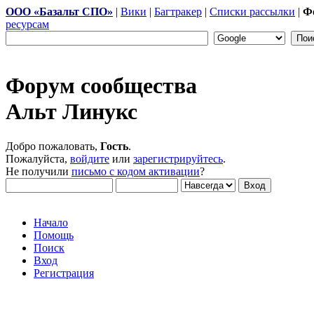
ООО «Базальт СПО»
|
Вики
|
Багтракер
|
Списки рассылки
|
Ф
ресурсам
Форум сообщества
Альт Линукс
Добро пожаловать,
Гость
.
Пожалуйста,
войдите
или
зарегистрируйтесь
.
Не получили
письмо с кодом активации
?
Начало
Помощь
Поиск
Вход
Регистрация