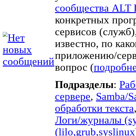
сообщества ALT 
конкретных прог
сервисов (служб),
известно, по как
приложению/серв
вопрос (
подробн
Подразделы
:
Раб
сервере
,
Samba/
обработки текста
Логи/журналы (sys
(lilo,grub,syslinux