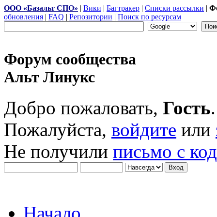
ООО «Базальт СПО»
|
Вики
|
Багтракер
|
Списки рассылки
|
Ф
обновления
|
FAQ
|
Репозитории
|
Поиск по ресурсам
Форум сообщества
Альт Линукс
Добро пожаловать,
Гость
.
Пожалуйста,
войдите
или
Не получили
письмо с ко
Начало