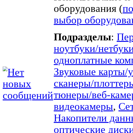
оборудования (
п
выбор оборудова
Подразделы
:
Пер
ноутбуки/нетбук
одноплатные ко
Звуковые карты/
сканеры/плотте
тюнеры/веб-каме
видеокамеры
,
Се
Накопители данн
оптические диск