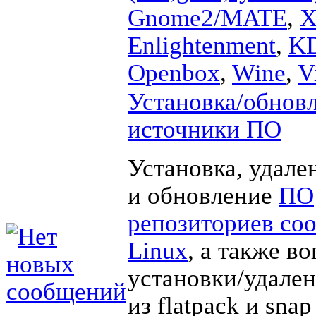
Gnome2/MATE
,
X
Enlightenment
,
K
Openbox
,
Wine
,
V
Установка/обновл
источники ПО
Установка, удале
и обновление
ПО
репозиториев со
Linux
, а также в
установки/удале
из flatpack и sna