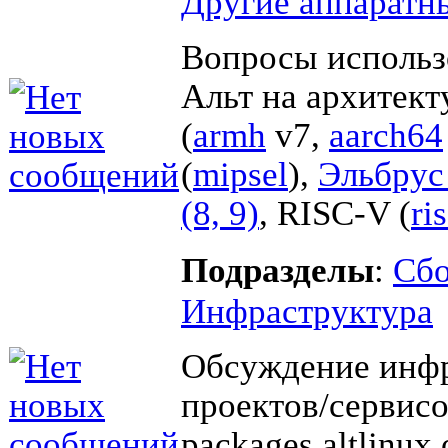
Другие аппаратн
Вопросы использ
Альт на архитек
(
armh
v7,
aarch64
(
mipsel
),
Эльбрус 
(8, 9)
, RISC-V (
ri
Подразделы
:
Cбо
Инфраструктура
Обсуждение инф
проектов/сервисо
packages.altlinux.o