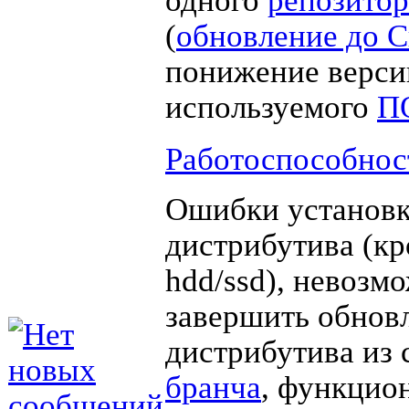
(
обновление до 
понижение верси
используемого
П
Работоспособнос
Ошибки установк
дистрибутива (кр
hdd/ssd), невозм
завершить обнов
дистрибутива из 
бранча
, функцио