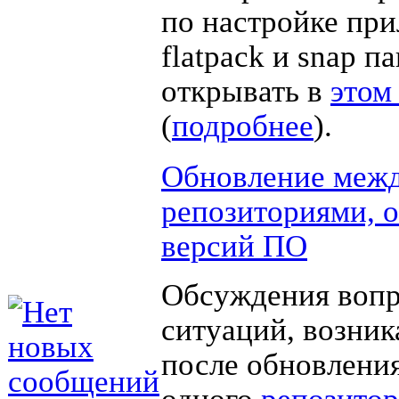
по настройке пр
flatpack и snap п
открывать в
этом
(
подробнее
).
Обновление меж
репозиториями, о
версий ПО
Обсуждения вопр
ситуаций, возни
после обновления
одного
репозито