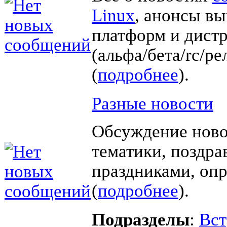
Linux
, анонсы в
платформ и дист
(альфа/бета/rc/ре
(
подробнее
).
Разные новости
Обсуждение ново
тематики, поздра
праздниками, оп
(
подробнее
).
Подразделы
:
Вст