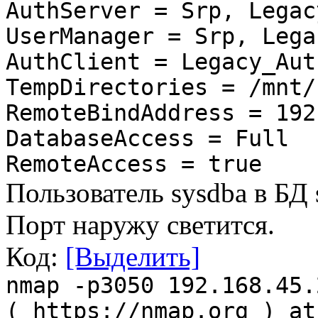
AuthServer = Srp, Legac
UserManager = Srp, Lega
AuthClient = Legacy_Aut
TempDirectories = /mnt/
RemoteBindAddress = 192
DatabaseAccess = Full
RemoteAccess = true
Пользователь sysdba в БД 
Порт наружу светится.
Код:
[Выделить]
nmap -p3050 192.168.45.
( https://nmap.org ) at