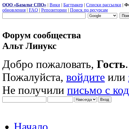
ООО «Базальт СПО»
|
Вики
|
Багтракер
|
Списки рассылки
|
Ф
обновления
|
FAQ
|
Репозитории
|
Поиск по ресурсам
Форум сообщества
Альт Линукс
Добро пожаловать,
Гость
.
Пожалуйста,
войдите
или
Не получили
письмо с ко
Начало