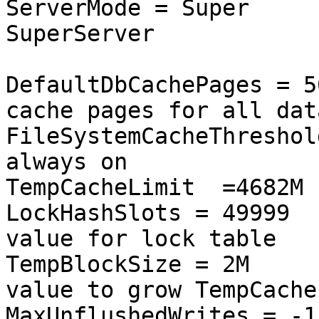
ServerMode = Supe
SuperServer
DefaultDbCachePages 
cache pages for all dat
FileSystemCacheThreshol
always on
TempCacheLimit =4682M
LockHashSlots = 4
value for lock table
TempBlockSize = 
value to grow TempCache
MaxUnflushedWrites 