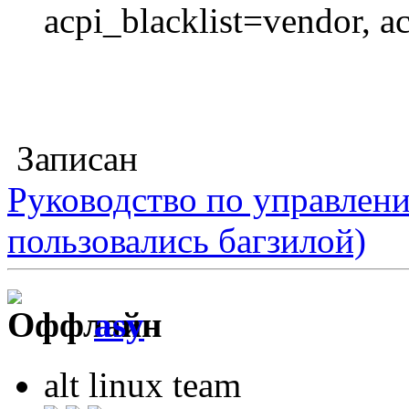
acpi_blacklist=vendor, a
Записан
Руководство по управлен
пользовались багзилой)
asy
alt linux team