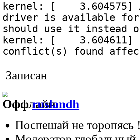
kernel: [ 3.604575] A
driver is available for
should use it instead o
kernel: [ 3.604611] l
conflict(s) found affec
Записан
ruslandh
Поспешай не торопясь 
Модератор глобальный