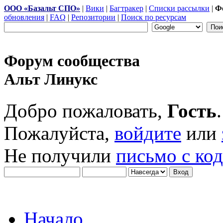
ООО «Базальт СПО»
|
Вики
|
Багтракер
|
Списки рассылки
|
Ф
обновления
|
FAQ
|
Репозитории
|
Поиск по ресурсам
Форум сообщества
Альт Линукс
Добро пожаловать,
Гость
.
Пожалуйста,
войдите
или
Не получили
письмо с ко
Начало