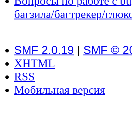
Вопросы по работе с bugz
багзила/багтрекер/глюк
SMF 2.0.19
|
SMF © 2
XHTML
RSS
Мобильная версия