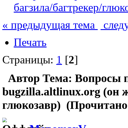
багзила/багтрекер/глюк
« предыдущая тема
след
Печать
Страницы:
1
[
2
]
Автор
Тема: Вопросы п
bugzilla.altlinux.org (он
глюкозавр) (Прочитано 