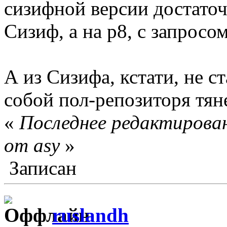
сизифной версии достаточ
Сизиф, а на p8, с запросо
А из Сизифа, кстати, не ст
собой пол-репозиторя тян
«
Последнее редактирован
от asy
»
Записан
ruslandh