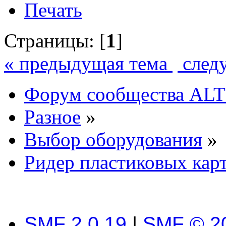
Печать
Страницы: [
1
]
« предыдущая тема
след
Форум сообщества ALT
Разное
»
Выбор оборудования
»
Ридер пластиковых кар
SMF 2.0.19
|
SMF © 2