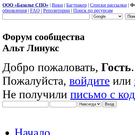
ООО «Базальт СПО»
|
Вики
|
Багтракер
|
Списки рассылки
|
Ф
обновления
|
FAQ
|
Репозитории
|
Поиск по ресурсам
Форум сообщества
Альт Линукс
Добро пожаловать,
Гость
.
Пожалуйста,
войдите
или
Не получили
письмо с ко
Начало