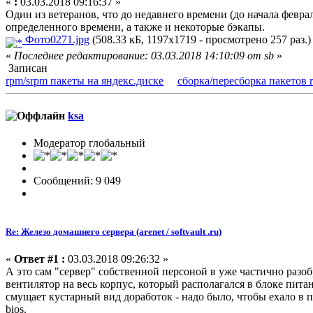
«
:
03.03.2018 09:16:37 »
Один из ветеранов, что до недавнего времени (до начала февраля
определенного времени, а также и некоторые бэкапы.
Фото0271.jpg
(508.33 кБ, 1197x1719 - просмотрено 257 раз.)
«
Последнее редактирование: 03.03.2018 14:10:09 от sb
»
Записан
rpm/srpm пакеты на яндекс.диске
сборка/пересборка пакетов 
ksa
Модератор глобальный
Сообщений: 9 049
Re: Железо домашнего сервера (arenet / softvault .ru)
«
Ответ #1 :
03.03.2018 09:26:32 »
А это сам "сервер" собственной персоной в уже частично разо
вентилятор на весь корпус, который располагался в блоке пит
смущает кустарный вид доработок - надо было, чтобы ехало в
bios.