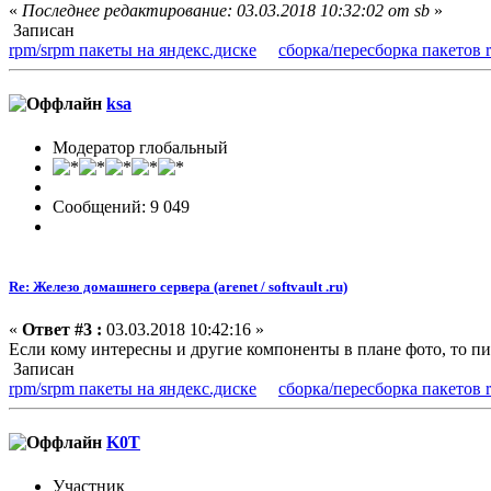
«
Последнее редактирование: 03.03.2018 10:32:02 от sb
»
Записан
rpm/srpm пакеты на яндекс.диске
сборка/пересборка пакетов 
ksa
Модератор глобальный
Сообщений: 9 049
Re: Железо домашнего сервера (arenet / softvault .ru)
«
Ответ #3 :
03.03.2018 10:42:16 »
Если кому интересны и другие компоненты в плане фото, то п
Записан
rpm/srpm пакеты на яндекс.диске
сборка/пересборка пакетов 
K0T
Участник