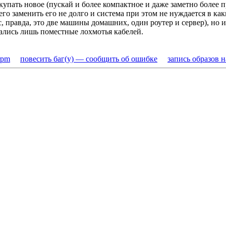
упать новое (пускай и более компактное и даже заметно более п
чего заменить его не долго и система при этом не нуждается в к
с, правда, это две машины домашних, один роутер и сервер), но
тались лишь поместные лохмотья кабелей.
rpm
повесить баг(у) — сообщить об ошибке
запись образов 