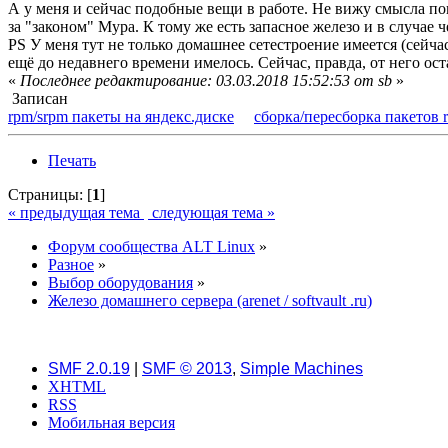
А у меня и сейчас подобные вещи в работе. Не вижу смысла пок
за "законом" Мура. К тому же есть запасное железо и в случае 
PS У меня тут не только домашнее сетестроение имеется (сейча
ещё до недавнего времени имелось. Сейчас, правда, от него ос
«
Последнее редактирование: 03.03.2018 15:52:53 от sb
»
Записан
rpm/srpm пакеты на яндекс.диске
сборка/пересборка пакетов 
Печать
Страницы: [
1
]
« предыдущая тема
следующая тема »
Форум сообщества ALT Linux
»
Разное
»
Выбор оборудования
»
Железо домашнего сервера (arenet / softvault .ru)
SMF 2.0.19
|
SMF © 2013
,
Simple Machines
XHTML
RSS
Мобильная версия