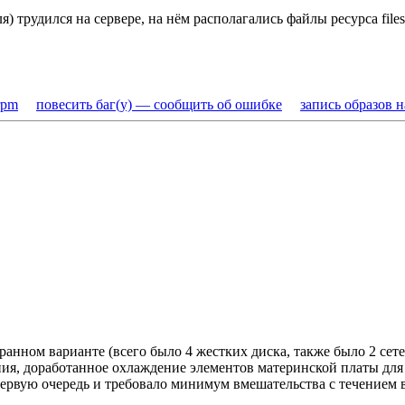
) трудился на сервере, на нём располагались файлы ресурса files
rpm
повесить баг(у) — сообщить об ошибке
запись образов 
бранном варианте (всего было 4 жестких диска, также было 2 сет
ания, доработанное охлаждение элементов материнской платы для
 первую очередь и требовало минимум вмешательства с течением