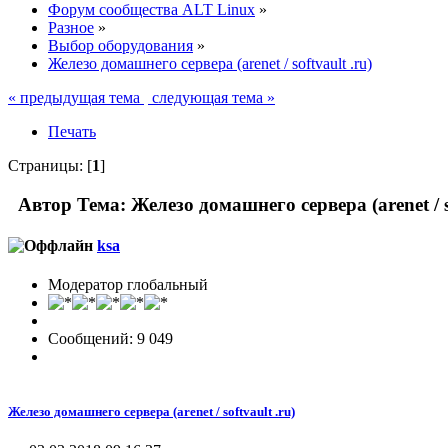
Форум сообщества ALT Linux
»
Разное
»
Выбор оборудования
»
Железо домашнего сервера (arenet / softvault .ru)
« предыдущая тема
следующая тема »
Печать
Страницы: [
1
]
Автор
Тема: Железо домашнего сервера (arenet / s
ksa
Модератор глобальный
Сообщений: 9 049
Железо домашнего сервера (arenet / softvault .ru)