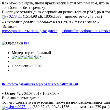
Как можно видеть, пыли практически нет и это при том, что за
то и больше без передыху.
В корпусе остался диск с зеркалами репозиториев p7/t7, p6 и того
0273.gif
(1514.98 кБ, 1806x1533 - просмотрено 278 раз.)
«
Последнее редактирование: 03.03.2018 10:35:37 от sb
»
Записан
rpm/srpm пакеты на яндекс.диске
сборка/пересборка пакетов 
ksa
Модератор глобальный
Сообщений: 9 049
Re: Железо домашнего сервера (arenet / softvault .ru)
«
Ответ #2 :
03.03.2018 10:27:56 »
Ещё два снятых диска.
Тот что слева это загрузочный, также на нём располагались фа
Фото0275.jpg
(669.37 кБ, 2048x1536 - просмотрено 239 раз.)