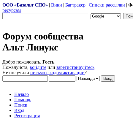
ООО «Базальт СПО»
|
Вики
|
Багтракер
|
Списки рассылки
|
Ф
ресурсам
Форум сообщества
Альт Линукс
Добро пожаловать,
Гость
.
Пожалуйста,
войдите
или
зарегистрируйтесь
.
Не получили
письмо с кодом активации
?
Начало
Помощь
Поиск
Вход
Регистрация