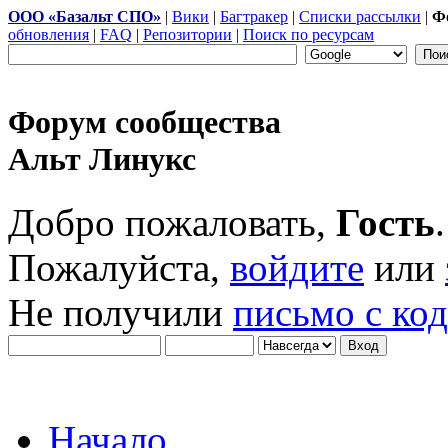
ООО «Базальт СПО»
|
Вики
|
Багтракер
|
Списки рассылки
|
Ф
обновления
|
FAQ
|
Репозитории
|
Поиск по ресурсам
Форум сообщества
Альт Линукс
Добро пожаловать,
Гость
.
Пожалуйста,
войдите
или
Не получили
письмо с ко
Начало