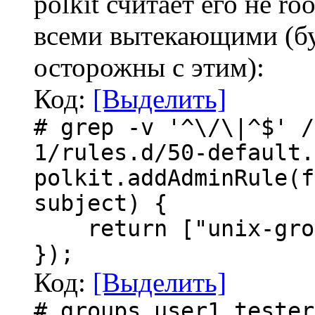
polkit считает его не ro
всеми вытекающими (бу
осторожны с этим):
Код:
[Выделить]
# grep -v '^\/\|^$' /
1/rules.d/50-default.
polkit.addAdminRule(f
subject) {
return ["unix-grou
});
Код:
[Выделить]
# groups user1 tester