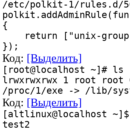
/etc/polkit-1/rules.d/5
polkit.addAdminRule(fun
{
return ["unix-group:
});
Код:
[Выделить]
[root@localhost ~]# ls 
lrwxrwxrwx 1 root root
/proc/1/exe -> /lib/sys
Код:
[Выделить]
[altlinux@localhost ~]$
test2