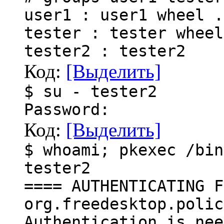
user1 : user1 wheel .
tester : tester wheel
tester2 : tester2
Код:
[Выделить]
$ su - tester2
Password:
Код:
[Выделить]
$ whoami; pkexec /bin
tester2
==== AUTHENTICATING F
org.freedesktop.polic
Authentication is nee