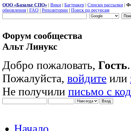
ООО «Базальт СПО»
|
Вики
|
Багтракер
|
Списки рассылки
|
Ф
обновления
|
FAQ
|
Репозитории
|
Поиск по ресурсам
Форум сообщества
Альт Линукс
Добро пожаловать,
Гость
.
Пожалуйста,
войдите
или
Не получили
письмо с ко
Начало