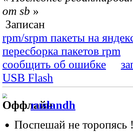
от sb
»
Записан
rpm/srpm пакеты на яндек
пересборка пакетов rpm
сообщить об ошибке
за
USB Flash
ruslandh
Поспешай не торопясь 