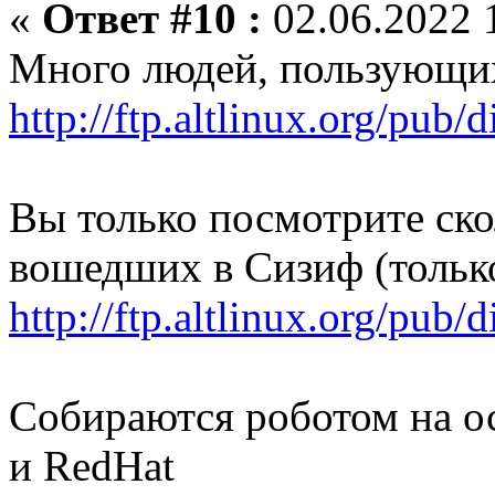
«
Ответ #10 :
02.06.2022 
Много людей, пользующих
http://ftp.altlinux.org/pub
Вы только посмотрите ско
вошедших в Сизиф (тольк
http://ftp.altlinux.org/pu
Собираются роботом на о
и RedHat