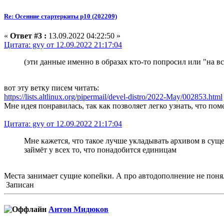
Re: Осенние стартеркиты p10 (202209)
«
Ответ #3 :
13.09.2022 04:22:50 »
Цитата: gvy от 12.09.2022 21:17:04
(эти данные именно в образах кто-то попросил или "на в
вот эту ветку писем читать:
https://lists.altlinux.org/pipermail/devel-distro/2022-May/002853.html
Мне идея понравилась, так как позволяет легко узнать, что пом
Цитата: gvy от 12.09.2022 21:17:04
Мне кажется, что такое лучше укладывать архивом в суще
займёт у всех то, что понадобится единицам
Места занимает сущие копейки. А про автодополнение не понял.
Записан
Антон Мидюков