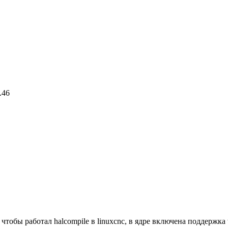
.46
ого, чтобы работал halcompile в linuxcnc, в ядре включена поддерж