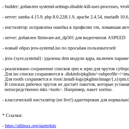
- builder: добавлен systemd-settings-disable-kill-user-processes,
- server: samba 4.15.9, php 8.0.22|8.1.9, apache 2.4.54, mariadb 10.6
- инсталятор: исправлена ошибка в профилях vm, ломавшая ав
- server: добавлен firmware-ast_dp501 для видеочипов ASPEED
- новый образ jeos-systemd.iso по просьбам пользователей
- jeos-{sysv,systemd}: удалены drm модули ядра, включен парамет
- реализовано сохранение списков rpm и srpm для чрутов субп
Для iso списки сохраняются в .diskinfo/pkglists/<subprofile>/<im
Для rootfs сохраняется в /root/.install-logs/pkglists/image/{,s}rpm.t
В списках рабочих чрутов не достаёт пакетов, которые устан
непосредственно mki-<tools>. Например, пакет xorriso.
- классический инсталятор (не live!) адаптирован для нормальн
* Ссылки:
-
https://altlinux.org/starterkits