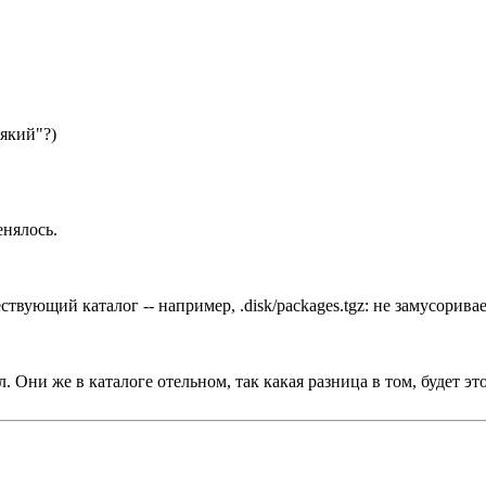
сякий"?)
енялось.
ствующий каталог -- например, .disk/packages.tgz: не замусорив
 Они же в каталоге отельном, так какая разница в том, будет эт