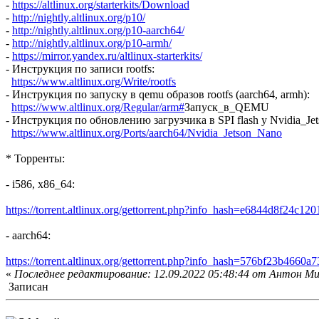
-
https://altlinux.org/starterkits/Download
-
http://nightly.altlinux.org/p10/
-
http://nightly.altlinux.org/p10-aarch64/
-
http://nightly.altlinux.org/p10-armh/
-
https://mirror.yandex.ru/altlinux-starterkits/
- Инструкция по записи rootfs:
https://www.altlinux.org/Write/rootfs
- Инструкция по запуску в qemu образов rootfs (aarch64, armh):
https://www.altlinux.org/Regular/arm#
Запуск_в_QEMU
- Инструкция по обновлению загрузчика в SPI flash у Nvidia_Je
https://www.altlinux.org/Ports/aarch64/Nvidia_Jetson_Nano
* Торренты:
- i586, x86_64:
https://torrent.altlinux.org/gettorrent.php?info_hash=e6844d8f24c
- aarch64:
https://torrent.altlinux.org/gettorrent.php?info_hash=576bf23b466
«
Последнее редактирование: 12.09.2022 05:48:44 от Антон М
Записан