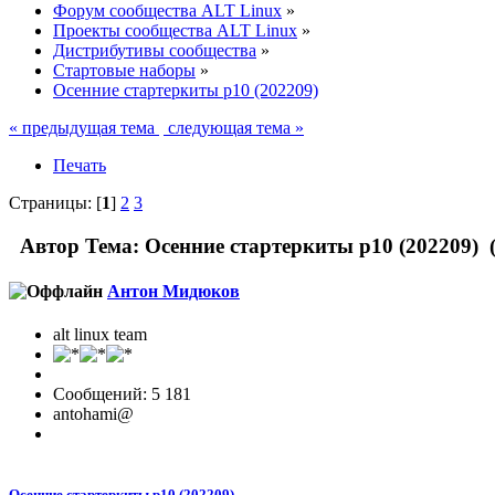
Форум сообщества ALT Linux
»
Проекты сообщества ALT Linux
»
Дистрибутивы сообщества
»
Стартовые наборы
»
Осенние стартеркиты p10 (202209)
« предыдущая тема
следующая тема »
Печать
Страницы: [
1
]
2
3
Автор
Тема: Осенние стартеркиты p10 (202209) 
Антон Мидюков
alt linux team
Сообщений: 5 181
antohami@
Осенние стартеркиты p10 (202209)