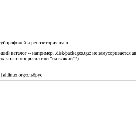
 субпрофилей и репозитория main
ий каталог -- например, .disk/packages.tgz: не замусоривается 
ах кто-то попросил или "на всякий"?)
 altlinux.org/эльбрус