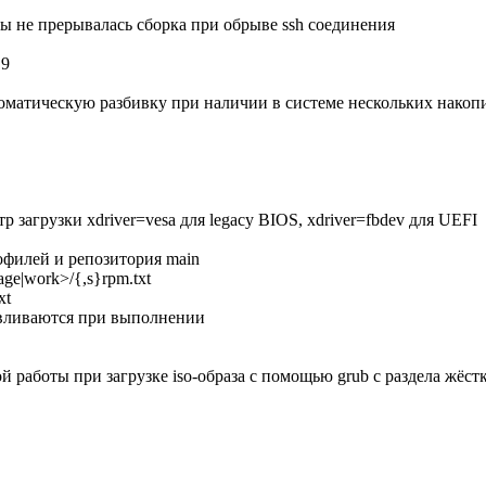
 чтобы не прерывалась сборка при обрыве ssh соединения
.9
томатическую разбивку при наличии в системе нескольких накоп
р загрузки xdriver=vesa для legacy BIOS, xdriver=fbdev для UEFI
рофилей и репозитория main
age|work>/{,s}rpm.txt
xt
авливаются при выполнении
ой работы при загрузке iso-образа с помощью grub с раздела жёстк