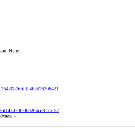
tson_Nano:
120175420876fdffe4b3d75306421
0a736f143d70fe060204cd817a187
идюков
»