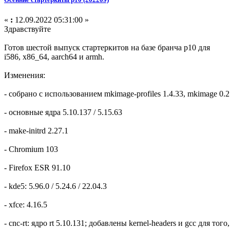
«
:
12.09.2022 05:31:00 »
Здравствуйте
Готов шестой выпуск стартеркитов на базе бранча p10 для
i586, x86_64, aarch64 и armh.
Изменения:
- собрано с использованием mkimage-profiles 1.4.33, mkimage 0.2
- основные ядра 5.10.137 / 5.15.63
- make-initrd 2.27.1
- Chromium 103
- Firefox ESR 91.10
- kde5: 5.96.0 / 5.24.6 / 22.04.3
- xfce: 4.16.5
- cnc-rt: ядро rt 5.10.131; добавлены kernel-headers и gcc для т