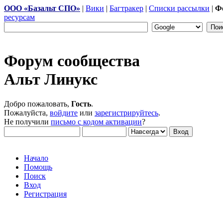
ООО «Базальт СПО»
|
Вики
|
Багтракер
|
Списки рассылки
|
Ф
ресурсам
Форум сообщества
Альт Линукс
Добро пожаловать,
Гость
.
Пожалуйста,
войдите
или
зарегистрируйтесь
.
Не получили
письмо с кодом активации
?
Начало
Помощь
Поиск
Вход
Регистрация