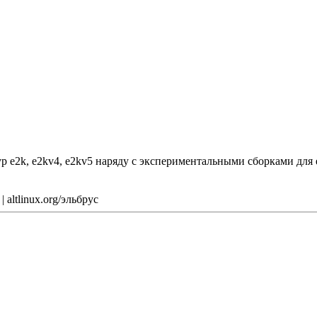
ур e2k, e2kv4, e2kv5 наряду с экспериментальными сборками для e
 altlinux.org/эльбрус