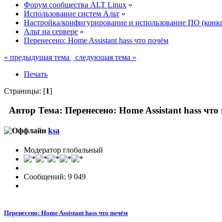
Форум сообщества ALT Linux
»
Использование систем Альт
»
Настройка/конфигурирование и использование ПО (конк
Альт на сервере
»
Перенесено: Home Assistant hass что почём
« предыдущая тема
следующая тема »
Печать
Страницы: [
1
]
Автор
Тема: Перенесено: Home Assistant hass чт
ksa
Модератор глобальный
Сообщений: 9 049
Перенесено: Home Assistant hass что почём