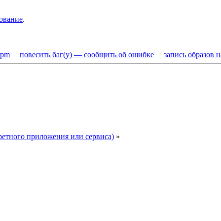
ование
.
rpm
повесить баг(у) — сообщить об ошибке
запись образов 
ретного приложения или сервиса)
»