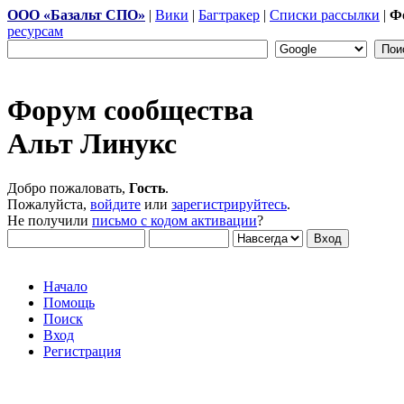
ООО «Базальт СПО»
|
Вики
|
Багтракер
|
Списки рассылки
|
Ф
ресурсам
Форум сообщества
Альт Линукс
Добро пожаловать,
Гость
.
Пожалуйста,
войдите
или
зарегистрируйтесь
.
Не получили
письмо с кодом активации
?
Начало
Помощь
Поиск
Вход
Регистрация