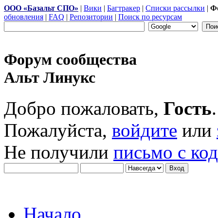
ООО «Базальт СПО»
|
Вики
|
Багтракер
|
Списки рассылки
|
Ф
обновления
|
FAQ
|
Репозитории
|
Поиск по ресурсам
Форум сообщества
Альт Линукс
Добро пожаловать,
Гость
.
Пожалуйста,
войдите
или
Не получили
письмо с ко
Начало