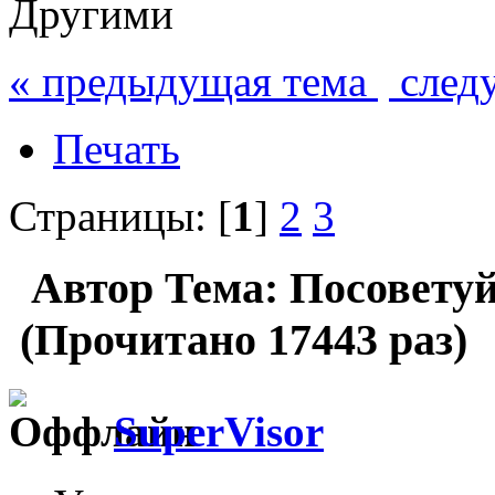
Другими
« предыдущая тема
след
Печать
Страницы: [
1
]
2
3
Автор
Тема: Посоветуй
(Прочитано 17443 раз)
SuperVisor