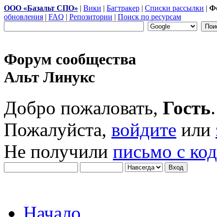
ООО «Базальт СПО»
|
Вики
|
Багтракер
|
Списки рассылки
|
Ф
обновления
|
FAQ
|
Репозитории
|
Поиск по ресурсам
Форум сообщества
Альт Линукс
Добро пожаловать,
Гость
.
Пожалуйста,
войдите
или
Не получили
письмо с ко
Начало