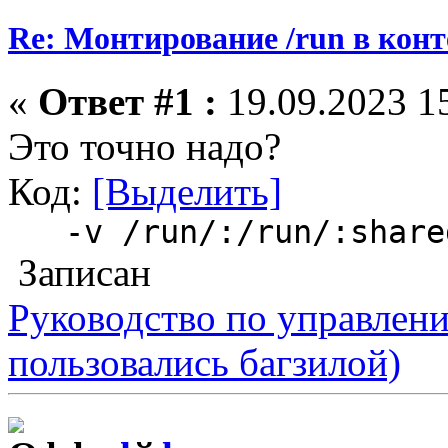
Re: Монтирование /run в кон
«
Ответ #1 :
19.09.2023 15
Это точно надо?
Код:
[Выделить]
-v /run/:/run/:share
Записан
Руководство по управлен
пользовались багзилой)