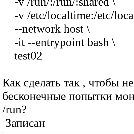
-v /run/:/run/:shared \
-v /etc/localtime:/etc/loca
--network host \
-it --entrypoint bash \
test02
Как сделать так , чтобы н
бесконечные попытки мон
/run?
Записан